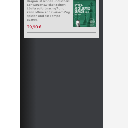
Dragon ist schnell und scharf.
Schwarz entwickelt seinen
Läufer sofort nach g7 und
kann oftmals d5 in einem Zug
spielen und ein Tempo
sparen.
39,90 €