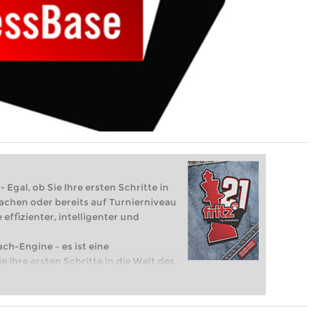
 Egal, ob Sie Ihre ersten Schritte in
achen oder bereits auf Turnierniveau
 effizienter, intelligenter und
ach-Engine – es ist eine
e Ihre ersten Schritte in die Welt des
eits auf Turnierniveau spielen: Mit
 intelligenter und individueller als je