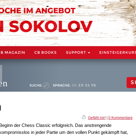
CB MAGAZIN
CB BOOKS
SUPPORT
EINSTEIGERKUR
en
S
SUCHE:
SPRACHE:
DE
EN
ES
FR
n
Gefällt mir!
|
0 Kommentare
Beginn der Chess Classic erfolgreich. Das anstrengende
ompromisslos in jeder Partie um den vollen Punkt gekämpft hat,