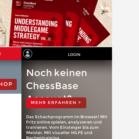
S
LOGIN
Noch keinen
ChessBase
HOP
Account?
MEHR ERFAHREN >
Das Schachprogramm im Browser! Mit
Fritz online spielen, analysieren und
trainieren. Vom Einsteiger bis zum
Meister. Mit visueller HILFE und
Rechentraining.