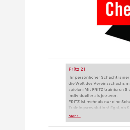
Fritz 21
Ihr persönlicher Schachtrainer -
die Welt des Vereinsschachs m
spielen: Mit FRITZ trainieren Sie
individueller als je zuvor.
FRITZ ist mehr als nur eine Sch
Trainingsrevolution! Egal, ob Si
Vereinsschachs machen oder ber
Mehr...
FRITZ trainieren Sie effizienter,
zuvor.