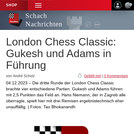
SHOP
TOGGLE
NAVIGATION
Schach
Nachrichten
London Chess Classic:
Gukesh und Adams in
Führung
von André Schulz
Gefällt mir!
|
0 Kommentare
04.12.2023 – Die dritte Runde der London Chess Classic
brachte vier entschiedene Partien. Gukesh und Adams führen
mit 2,5 Punkten das Feld an. Hans Niemann, der in Zagreb alle
überragte, spielt hier mit drei Remisen ergebnistechnisch eher
unauffällig. | Fotos: Tao Bhokanandh