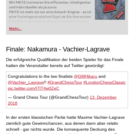
Mit FRITZ trainieren Sie effizienter, intelligenter
und individueller als je zuvor.
FRITZ ist mehr als nur eine Schach-Engine – es ist
eine Trainingsrevolution! Egal, ob Sie Ihre ersten
Schritte in die Welt des Vereinsschachs machen
oder bereits auf Turnierniveau spielen: Mit
Mehr...
FRITZ trainieren Sie effizienter, intelligenter und
individueller als je zuvor.
Finale: Nakamura - Vachier-Lagrave
Die erfolgreiche Qualifikation der beiden Spieler für das Finale
hatten die Veranstalter bereits auf Twitter gewürdigt:
Congratulations to the two finalists
@GMHikaru
and
@Vachier_Lagrave
!!
#GrandChessTour
#LondonChessClassic
pic.twitter.com/I7IT4w0ZeC
— Grand Chess Tour (@GrandChessTour)
13. Dezember
2018
In der ersten klassischen Partie hatte Maxime Vachier-Lagrave
ziemlich gute Gewinnchancen, aus denen dann aber relativ
schnell - gar nichts wurde. Die konsequente Deckung des