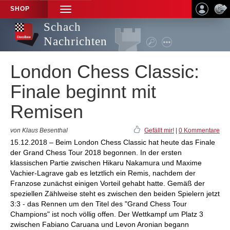
SHOP
TOGGLE
NAVIGATION
Schach
Nachrichten
London Chess Classic:
Finale beginnt mit
Remisen
von Klaus Besenthal
Gefällt mir!
|
0 Kommentare
15.12.2018 – Beim London Chess Classic hat heute das Finale
der Grand Chess Tour 2018 begonnen. In der ersten
klassischen Partie zwischen Hikaru Nakamura und Maxime
Vachier-Lagrave gab es letztlich ein Remis, nachdem der
Franzose zunächst einigen Vorteil gehabt hatte. Gemäß der
speziellen Zählweise steht es zwischen den beiden Spielern jetzt
3:3 - das Rennen um den Titel des "Grand Chess Tour
Champions" ist noch völlig offen. Der Wettkampf um Platz 3
zwischen Fabiano Caruana und Levon Aronian begann