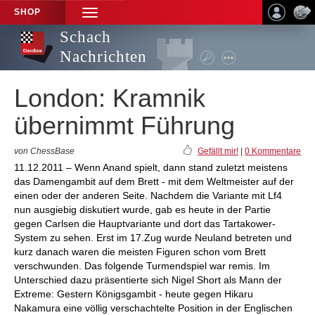
SHOP
TOGGLE
NAVIGATION
Schach
Nachrichten
London: Kramnik
übernimmt Führung
von ChessBase
Gefällt mir!
|
0 Kommentare
11.12.2011 – Wenn Anand spielt, dann stand zuletzt meistens
das Damengambit auf dem Brett - mit dem Weltmeister auf der
einen oder der anderen Seite. Nachdem die Variante mit Lf4
nun ausgiebig diskutiert wurde, gab es heute in der Partie
gegen Carlsen die Hauptvariante und dort das Tartakower-
System zu sehen. Erst im 17.Zug wurde Neuland betreten und
kurz danach waren die meisten Figuren schon vom Brett
verschwunden. Das folgende Turmendspiel war remis. Im
Unterschied dazu präsentierte sich Nigel Short als Mann der
Extreme: Gestern Königsgambit - heute gegen Hikaru
Nakamura eine völlig verschachtelte Position in der Englischen