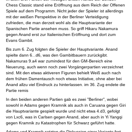
Chess Classic stand eine Eröffnung aus dem Reich der Offenen
Spiele auf dem Programm. Nicht jeder der Spieler ist allerdings
mit der weißen Perspektive in der Berliner Verteidigung
zufrieden, die man derzeit wohl als die Hauptvariante der
Spanischen Partie ansehen muss. So griff Hikaru Nakamura
gegen Anand erst zur Italienischen Eröffnung und dort zum
Evans Gambit.
Bis zum 6. Zug folgten die Spieler der Hauptvariante. Anand
spielte dann 6...d6, was den Gambitbauern zurückgibt.
Nakamuras 9.a4 war zumindest für den GM-Bereich eine
Neuerung, auch wenn noch zwei Vorgängerpartien verzeichnet
sind. Mit den etwas aktiveren Figuren behielt Weiß auch nach
dem frühen Damentausch noch etwas Initiative, ohne aber bei
Anand allzu viel Eindruck zu hinterlassen. im 36. Zug endete die
Partie remis
In den beiden anderen Partien gab es zwei "Berliner", wobei
sowohl in Adams gegen Kramnik als auch in Caruana gegen Giri
die Hauptvariante gespielt wurde und nicht etwa 4.d3, gefolgt
von Lxc6, was in Carlsen gegen Anand, aber auch in Yi Yangqi
gegen Kramnik zu Katastrophen für Schwarz geführt hatte.
Adams und Kramnik setzten die Diskussion einer Variante fort,