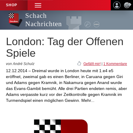
SHOP
TOGGLE
NAVIGATION
Schach
Nachrichten
London: Tag der Offenen
Spiele
von André Schulz
Gefällt mir!
|
1 Kommentare
12.12.2014 – Dreimal wurde in London heute mit 1.e4 e5
eröffnet, zweimal gab es einen Berliner, in Caruana gegen Giri
und Adams gegen Kramnik, in Nakamura gegen Anand wurde
das Evans-Gambit bemüht. Alle drei Partien endeten remis, aber
Adams verpasste kurz vor der Zeitkontrolle gegen Kramnik im
Turmendspiel einen möglichen Gewinn. Mehr...