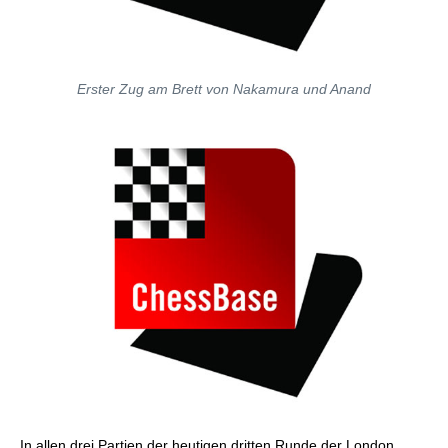
Erster Zug am Brett von Nakamura und Anand
In allen drei Partien der heutigen dritten Runde der London