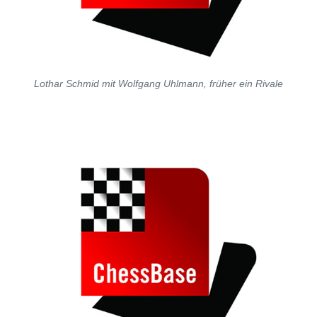
Lothar Schmid mit Wolfgang Uhlmann, früher ein Rivale