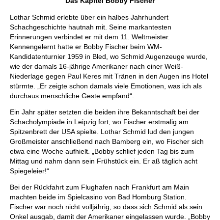
Das Kapitel Bobby Fischer
Lothar Schmid erlebte über ein halbes Jahrhundert
Schachgeschichte hautnah mit. Seine markantesten
Erinnerungen verbindet er mit dem 11. Weltmeister.
Kennengelernt hatte er Bobby Fischer beim WM-
Kandidatenturnier 1959 in Bled, wo Schmid Augenzeuge wurde,
wie der damals 16-jährige Amerikaner nach einer Weiß-
Niederlage gegen Paul Keres mit Tränen in den Augen ins Hotel
stürmte. „Er zeigte schon damals viele Emotionen, was ich als
durchaus menschliche Geste empfand“.
Ein Jahr später setzten die beiden ihre Bekanntschaft bei der
Schacholympiade in Leipzig fort, wo Fischer erstmalig am
Spitzenbrett der USA spielte. Lothar Schmid lud den jungen
Großmeister anschließend nach Bamberg ein, wo Fischer sich
etwa eine Woche aufhielt. „Bobby schlief jeden Tag bis zum
Mittag und nahm dann sein Frühstück ein. Er aß täglich acht
Spiegeleier!“
Bei der Rückfahrt zum Flughafen nach Frankfurt am Main
machten beide im Spielcasino von Bad Homburg Station.
Fischer war noch nicht volljährig, so dass sich Schmid als sein
Onkel ausgab, damit der Amerikaner eingelassen wurde. „Bobby