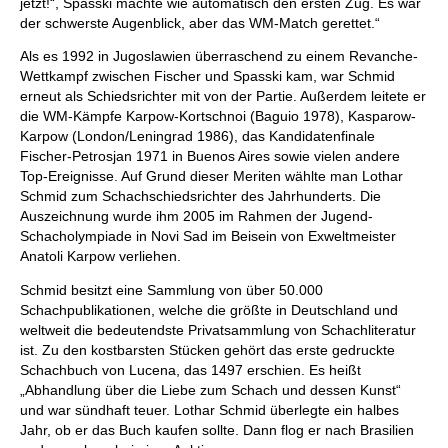
jetzt!“, Spasski machte wie automatisch den ersten Zug. Es war
der schwerste Augenblick, aber das WM-Match gerettet.“
Als es 1992 in Jugoslawien überraschend zu einem Revanche-
Wettkampf zwischen Fischer und Spasski kam, war Schmid
erneut als Schiedsrichter mit von der Partie. Außerdem leitete er
die WM-Kämpfe Karpow-Kortschnoi (Baguio 1978), Kasparow-
Karpow (London/Leningrad 1986), das Kandidatenfinale
Fischer-Petrosjan 1971 in Buenos Aires sowie vielen andere
Top-Ereignisse. Auf Grund dieser Meriten wählte man Lothar
Schmid zum Schachschiedsrichter des Jahrhunderts. Die
Auszeichnung wurde ihm 2005 im Rahmen der Jugend-
Schacholympiade in Novi Sad im Beisein von Exweltmeister
Anatoli Karpow verliehen.
Schmid besitzt eine Sammlung von über 50.000
Schachpublikationen, welche die größte in Deutschland und
weltweit die bedeutendste Privatsammlung von Schachliteratur
ist. Zu den kostbarsten Stücken gehört das erste gedruckte
Schachbuch von Lucena, das 1497 erschien. Es heißt
„Abhandlung über die Liebe zum Schach und dessen Kunst“
und war sündhaft teuer. Lothar Schmid überlegte ein halbes
Jahr, ob er das Buch kaufen sollte. Dann flog er nach Brasilien