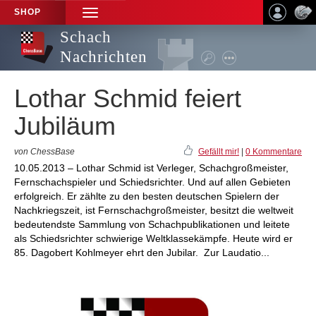
SHOP
TOGGLE
NAVIGATION
Schach
Nachrichten
Lothar Schmid feiert
Jubiläum
von ChessBase
Gefällt mir!
|
0 Kommentare
10.05.2013 – Lothar Schmid ist Verleger, Schachgroßmeister,
Fernschachspieler und Schiedsrichter. Und auf allen Gebieten
erfolgreich. Er zählte zu den besten deutschen Spielern der
Nachkriegszeit, ist Fernschachgroßmeister, besitzt die weltweit
bedeutendste Sammlung von Schachpublikationen und leitete
als Schiedsrichter schwierige Weltklassekämpfe. Heute wird er
85. Dagobert Kohlmeyer ehrt den Jubilar. Zur Laudatio...