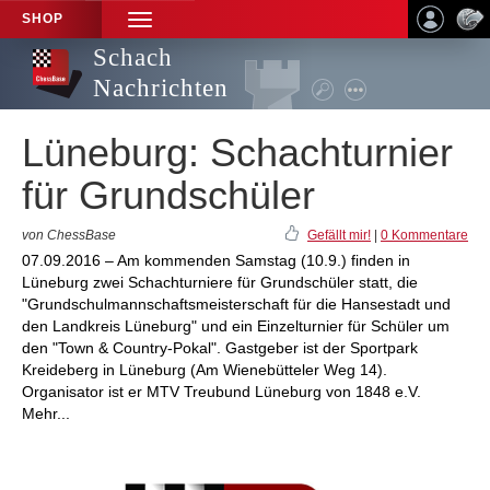
SHOP
TOGGLE
NAVIGATION
Schach
Nachrichten
Lüneburg: Schachturnier
für Grundschüler
von ChessBase
Gefällt mir!
|
0 Kommentare
07.09.2016 – Am kommenden Samstag (10.9.) finden in
Lüneburg zwei Schachturniere für Grundschüler statt, die
"Grundschulmannschaftsmeisterschaft für die Hansestadt und
den Landkreis Lüneburg" und ein Einzelturnier für Schüler um
den "Town & Country-Pokal". Gastgeber ist der Sportpark
Kreideberg in Lüneburg (Am Wienebütteler Weg 14).
Organisator ist er MTV Treubund Lüneburg von 1848 e.V.
Mehr...