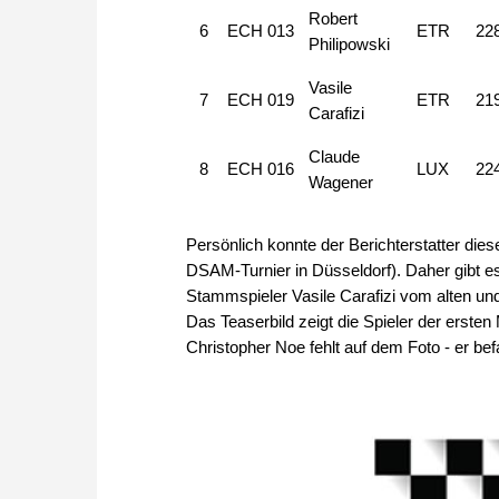
Robert
6
ECH 013
ETR
22
Philipowski
Vasile
7
ECH 019
ETR
21
Carafizi
Claude
8
ECH 016
LUX
22
Wagener
Persönlich konnte der Berichterstatter dies
DSAM-Turnier in Düsseldorf). Daher gibt es
Stammspieler Vasile Carafizi vom alten u
Das Teaserbild zeigt die Spieler der erst
Christopher Noe fehlt auf dem Foto - er b