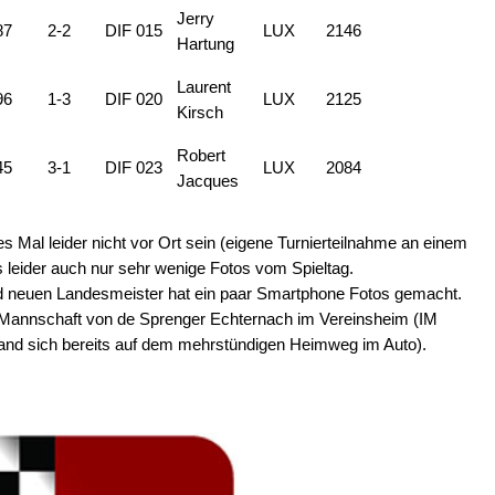
Jerry
87
2-2
DIF 015
LUX
2146
Hartung
Laurent
96
1-3
DIF 020
LUX
2125
Kirsch
Robert
45
3-1
DIF 023
LUX
2084
Jacques
es Mal leider nicht vor Ort sein (eigene Turnierteilnahme an einem
 leider auch nur sehr wenige Fotos vom Spieltag.
nd neuen Landesmeister hat ein paar Smartphone Fotos gemacht.
en Mannschaft von de Sprenger Echternach im Vereinsheim (IM
efand sich bereits auf dem mehrstündigen Heimweg im Auto).