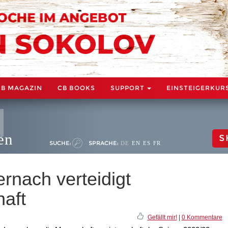
CB MAGAZIN
CB BOOKS
SUPPORT
EINSTEIGERKUR
en
S
SUCHE:
SPRACHE:
DE
EN
ES
FR
rnach verteidigt
aft
Gefällt mir!
|
0 Kommentare