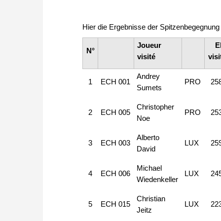
Hier die Ergebnisse der Spitzenbegegnung 
Joueur
E
N°
visité
visi
Andrey
1
ECH 001
PRO
25
Sumets
Christopher
2
ECH 005
PRO
25
Noe
Alberto
3
ECH 003
LUX
25
David
Michael
4
ECH 006
LUX
24
Wiedenkeller
Christian
5
ECH 015
LUX
22
Jeitz