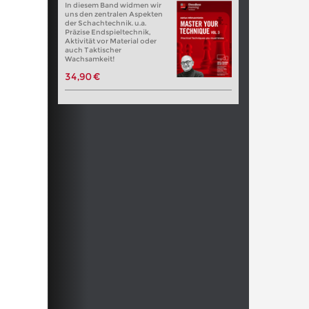
In diesem Band widmen wir
uns den zentralen Aspekten
der Schachtechnik. u.a.
Präzise Endspieltechnik,
Aktivität vor Material oder
auch Taktischer
Wachsamkeit!
34,90 €