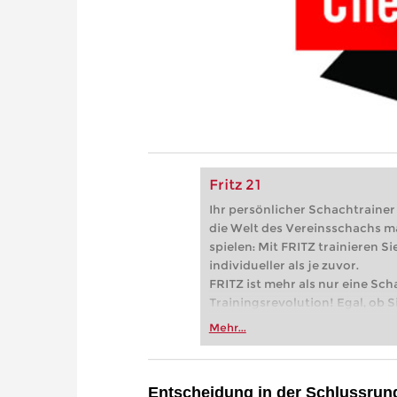
Fritz 21
Ihr persönlicher Schachtrainer -
die Welt des Vereinsschachs m
spielen: Mit FRITZ trainieren Sie
individueller als je zuvor.
FRITZ ist mehr als nur eine Sch
Trainingsrevolution! Egal, ob Si
Vereinsschachs machen oder ber
Mehr...
FRITZ trainieren Sie effizienter,
zuvor.
Entscheidung in der Schlussrund