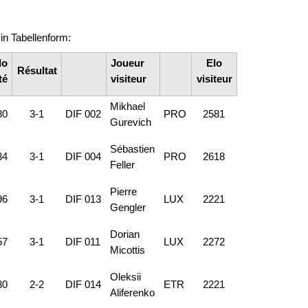
in Tabellenform:
lo
Joueur
Elo
Résultat
té
visiteur
visiteur
Mikhael
80
3-1
DIF 002
PRO
2581
Gurevich
Sébastien
34
3-1
DIF 004
PRO
2618
Feller
Pierre
96
3-1
DIF 013
LUX
2221
Gengler
Dorian
57
3-1
DIF 011
LUX
2272
Micottis
Oleksii
30
2-2
DIF 014
ETR
2221
Aliferenko