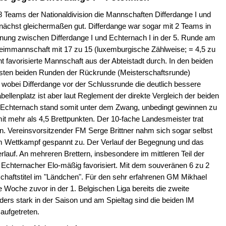
8 Teams der Nationaldivision die Mannschaften Differdange I und
unächst gleichermaßen gut. Differdange war sogar mit 2 Teams in
egnung zwischen Differdange I und Echternach I in der 5. Runde am
Heimmannschaft mit 17 zu 15 (luxemburgische Zählweise; = 4,5 zu
ht favorisierte Mannschaft aus der Abteistadt durch. In den beiden
sten beiden Runden der Rückrunde (Meisterschaftsrunde)
obei Differdange vor der Schlussrunde die deutlich bessere
bellenplatz ist aber laut Reglement der direkte Vergleich der beiden
 Echternach stand somit unter dem Zwang, unbedingt gewinnen zu
mit mehr als 4,5 Brettpunkten. Der 10-fache Landesmeister trat
n. Vereinsvorsitzender FM Serge Brittner nahm sich sogar selbst
m Wettkampf gespannt zu. Der Verlauf der Begegnung und das
rlauf. An mehreren Brettern, insbesondere im mittleren Teil der
 Echternacher Elo-mäßig favorisiert. Mit dem souveränen 6 zu 2
haftstitel im "Ländchen". Für den sehr erfahrenen GM Mikhael
 Woche zuvor in der 1. Belgischen Liga bereits die zweite
ders stark in der Saison und am Spieltag sind die beiden IM
aufgetreten.