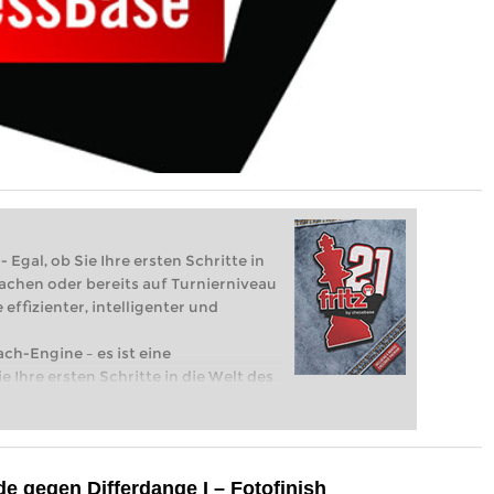
 Egal, ob Sie Ihre ersten Schritte in
achen oder bereits auf Turnierniveau
 effizienter, intelligenter und
ach-Engine – es ist eine
e Ihre ersten Schritte in die Welt des
eits auf Turnierniveau spielen: Mit
 intelligenter und individueller als je
e gegen Differdange I – Fotofinish