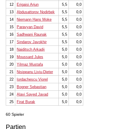
12
Erigaisi Arjun
5,5
0,0
13
Abdusattorov Nodirbek
5,5
0,0
14
Niemann Hans Moke
5,5
0,0
15
Paravyan David
5,5
0,0
16
Sadhwani Raunak
5,5
0,0
17
Sindarov Javokhir
5,5
0,0
18
Naiditsch Arkadij
5,0
0,0
19
Moussard Jules
5,0
0,0
20
Yilmaz Mustafa
5,0
0,0
21
Nisipeanu Liviu-Dieter
5,0
0,0
22
Iordachescu Viorel
5,0
0,0
23
Bogner Sebastian
5,0
0,0
24
Alavi Sayed Javad
5,0
0,0
25
Firat Burak
5,0
0,0
60 Spieler
Partien