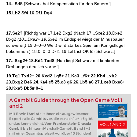
14...Sd5
[Schwarz hat Kompensation für den Bauern.]
15.Lb2 Sf4 16.Df1 Dg4
17.Se2?
[Richtig war 17.Le2 Dxg2 (Nach 17...Sxe2 18.Dxe2
Dxg2
(18...Dxe2+ 19.Sxe2
im Endspiel wiegt der Minusbauer
schwerer.
)
19.0–0–0 Weiß wird starkes Spiel am Königsflügel
bekommen.) 18.0–0–0 Dxf1 19.Lxf1 ist OK für Schwarz.]
17...Sxg2+ 18.Kd1 Tad8
[Nun liegt Schwarz mit konkreten
Drohungen deutlich vorne.]
19.Tg1 Txd2+ 20.Kxd2 Lg5+ 21.Kc3 Lf6+ 22.Kb4 Lxb2
23.Dxg2 De6 24.Ka4 c5 25.c3 g6 26.Lb5 a6 27.Lxe8 Dxe8+
28.Kxa5 Db5#
0–1
A Gambit Guide through the Open Game Vol.1
and 2
Mit Erwin l'Ami stellt Ihnen ein ausgewiesener
Experte alle Gambits vor, die es nach 1.e4 e5 gibt
und zu kennen lohnt. Vom Frankenstein-Dracula
Gambit bis hin zum Marshall-Gambit. Band 1 + 2
mit einer Gesamtspielzeit von über 10 Stunden!