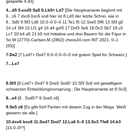
gespielte 4.d3]
4...d5 5.exd5 Sa5 6.Lb5+ Ld7
[Die Hauptvariante beginnt mit
6...c6 7.dxc6 bxc6 und hier ist 8.Ld3 der letzte Schrei, wie in
8...Sd5 9.Sf3 Ld6 10.0–0 0–0 11.Te1 f5 12.Sxe5 Df6 13.Sf3 g5
14.c4 Sf4 15.Lf1 g4 16.d4 gxf3 17.Dxf3 Se6 18.Dc3 Sb7 19.c5
Lc7 20.b4 a5 21.b5 mit Initiative und drei Bauern für die Figur in
So,W (2770)-Carlsen,M (2862) chess24.com INT 2021, 0–1
(55)]
7.De2
[7.Lxd7+ Dxd7 8.0–0 0–0–0 mit gutem Spiel für Schwarz.]
7...Le7
8.Sf3
[8.Lxd7+ Dxd7 9.Dxe5 Sxd5! 10.Sf3 Sc6 mit gewaltigem
schwarzen Entwicklungsvorsprung.; Die Hauptvariante ist 8.Sc3]
8...e4
[8...Sxd5!? 9.Sxe5 c6]
9.Se5 c6
[Es gibt fünf Partien mit desem Zug in der Mega. Weiß
gewann sie alle.]
10.dxc6 bxc6 11.Sxd7 Dxd7 12.La6 0–0 13.Sc3 Tfe8 14.b3
[14.0–0!?]