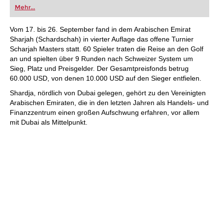
oder bereits auf Turnierniveau spielen: Mit
Mehr...
FRITZ trainieren Sie effizienter, intelligenter und
individueller als je zuvor.
Vom 17. bis 26. September fand in dem Arabischen Emirat
Sharjah (Schardschah) in vierter Auflage das offene Turnier
Scharjah Masters statt. 60 Spieler traten die Reise an den Golf
an und spielten über 9 Runden nach Schweizer System um
Sieg, Platz und Preisgelder. Der Gesamtpreisfonds betrug
60.000 USD, von denen 10.000 USD auf den Sieger entfielen.
Shardja, nördlich von Dubai gelegen, gehört zu den Vereinigten
Arabischen Emiraten, die in den letzten Jahren als Handels- und
Finanzzentrum einen großen Aufschwung erfahren, vor allem
mit Dubai als Mittelpunkt.