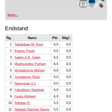
Mehr...
Endstand
Rg.
Name
Pkt.
Wtg1
1
Tabatabaei M. Amin
6,5
0,0
2
Eljanov Pavel
6,5
0,0
3
Salem A.R. Saleh
6,5
0,0
4
Maghsoodloo Parham
6,5
0,0
5
Mchedlishvili Mikheil
6,0
0,0
6
Jumabayev Rinat
6,0
0,0
7
Narayanan.S.L
6,0
0,0
8
Yakubboev Nodirbek
6,0
0,0
9
Gupta Abhijeet
6,0
0,0
10
Adhiban B.
5,5
0,0
11
Delgado Ramirez Neuris
5,5
0,0