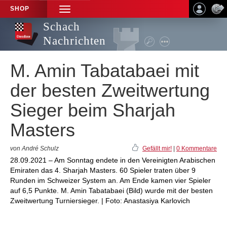
SHOP
TOGGLE
NAVIGATION
Schach
Nachrichten
M. Amin Tabatabaei mit
der besten Zweitwertung
Sieger beim Sharjah
Masters
von André Schulz
Gefällt mir!
|
0 Kommentare
28.09.2021 – Am Sonntag endete in den Vereinigten Arabischen
Emiraten das 4. Sharjah Masters. 60 Spieler traten über 9
Runden im Schweizer System an. Am Ende kamen vier Spieler
auf 6,5 Punkte. M. Amin Tabatabaei (Bild) wurde mit der besten
Zweitwertung Turniersieger. | Foto: Anastasiya Karlovich