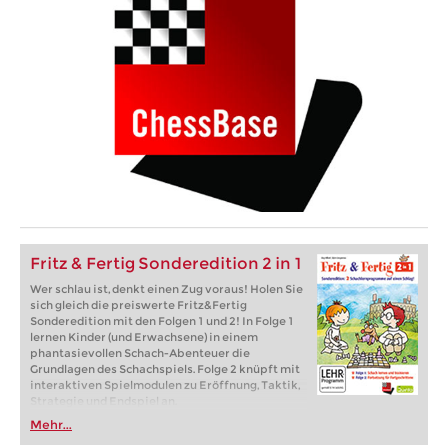
Fritz & Fertig Sonderedition 2 in 1
Wer schlau ist, denkt einen Zug voraus! Holen Sie
sich gleich die preiswerte Fritz&Fertig
Sonderedition mit den Folgen 1 und 2! In Folge 1
lernen Kinder (und Erwachsene) in einem
phantasievollen Schach-Abenteuer die
Grundlagen des Schachspiels. Folge 2 knüpft mit
interaktiven Spielmodulen zu Eröffnung, Taktik,
Strategie und Endspiel an.
Mehr...