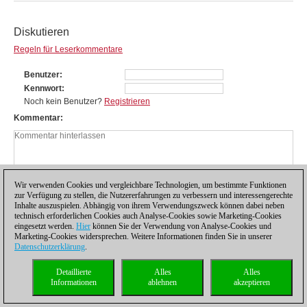
Diskutieren
Regeln für Leserkommentare
Benutzer
Kennwort
Noch kein Benutzer?
Registrieren
Kommentar
Wir verwenden Cookies und vergleichbare Technologien, um bestimmte Funktionen
zur Verfügung zu stellen, die Nutzererfahrungen zu verbessern und interessengerechte
Inhalte auszuspielen. Abhängig von ihrem Verwendungszweck können dabei neben
technisch erforderlichen Cookies auch Analyse-Cookies sowie Marketing-Cookies
eingesetzt werden.
Hier
können Sie der Verwendung von Analyse-Cookies und
Marketing-Cookies widersprechen. Weitere Informationen finden Sie in unserer
Datenschutzerklärung
.
Datenschutzhinweis
|
Impressum
|
Kontakt
|
Cookies Management
|
Lizenzen
|
Detaillierte
Alles
Alles
Compliance Hotline
|
Home
Informationen
ablehnen
akzeptieren
© 2017 ChessBase GmbH | Osterbekstraße 90a | 22083 Hamburg | Deutschland
coldest news