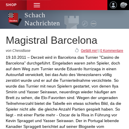
SHOP
TOGGLE
NAVIGATION
Schach
Nachrichten
Magistral Barcelona
von ChessBase
Gefällt mir!
|
0 Kommentare
19.10.2011 – Derzeit wird in Barcelona das Turnier "Casino de
Barcelona" durchgeführt. Eingeladen waren zehn Spieler, doch
auf dem Weg zum Turnier wurde Eduardo Iturrizaga in einen
Autounfall verwickelt, bei das Auto des Venezolaners völlig
zerstört wurde und er auf die Turnierteilnahme verzichtete. So
wurde das Turnier mit neun Spielern gestartet, von denen Ilya
Smirin und Yasser Seirawan, neuerdings wieder häufiger am
Brett zu sehen, die Elo-Favoriten sind. Wegen der ungeraden
Teilnehmerzahl bietet die Tabelle ein etwas schiefes Bild, da die
Spieler nicht alle die gleiche Anzahl Partien gespielt haben. So
liegt - mit einer Partie mehr - Oscar de la Riva in Führung vor
Kevin Spragget und Yasser Seirawan. Der in Portugal lebende
Kanadier Spraggett berichtet auf seiner Blogseite vom