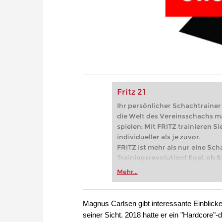
Fritz 21
Ihr persönlicher Schachtrainer -
die Welt des Vereinsschachs m
spielen: Mit FRITZ trainieren Sie
individueller als je zuvor.
FRITZ ist mehr als nur eine Sch
Trainingsrevolution! Egal, ob Si
Vereinsschachs machen oder ber
Mehr...
FRITZ trainieren Sie effizienter,
zuvor.
Magnus Carlsen gibt interessante Einblic
seiner Sicht. 2018 hatte er ein "Hardcore"-