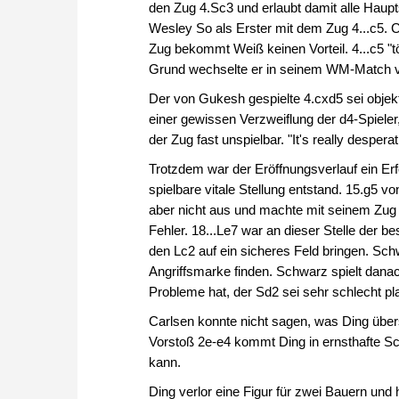
den Zug 4.Sc3 und erlaubt damit alle Ha
Wesley So als Erster mit dem Zug 4...c5. C
Zug bekommt Weiß keinen Vorteil. 4...c5 "t
Grund wechselte er in seinem WM-Match v
Der von Gukesh gespielte 4.cxd5 sei objekt
einer gewissen Verzweiflung der d4-Spieler
der Zug fast unspielbar. "It's really desperat
Trotzdem war der Eröffnungsverlauf ein Erf
spielbare vitale Stellung entstand. 15.g5 v
aber nicht aus und machte mit seinem Zug 18
Fehler. 18...Le7 war an dieser Stelle der 
den Lc2 auf ein sicheres Feld bringen. S
Angriffsmarke finden. Schwarz spielt dana
Probleme hat, der Sd2 sei sehr schlecht pla
Carlsen konnte nicht sagen, was Ding über
Vorstoß 2e-e4 kommt Ding in ernsthafte Sc
kann.
Ding verlor eine Figur für zwei Bauern und