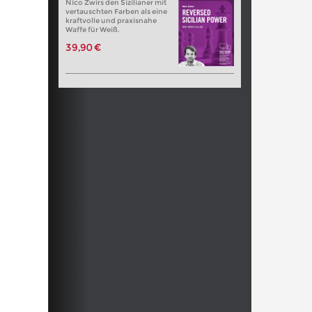
Nico Zwirs den Sizilianer mit
vertauschten Farben als eine
kraftvolle und praxisnahe
Waffe für Weiß.
39,90 €