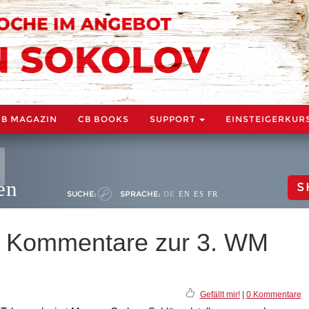
CB MAGAZIN
CB BOOKS
SUPPORT
EINSTEIGERKUR
en
S
SUCHE:
SPRACHE:
DE
EN
ES
FR
 Kommentare zur 3. WM
Gefällt mir!
|
0 Kommentare