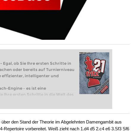
 Egal, ob Sie Ihre ersten Schritte in
achen oder bereits auf Turnierniveau
 effizienter, intelligenter und
ach-Engine – es ist eine
e Ihre ersten Schritte in die Welt des
eits auf Turnierniveau spielen: Mit
 intelligenter und individueller als je
ke über den Stand der Theorie im Abgelehnten Damengambit aus
d4-Repertoire vorbereitet. Weiß zieht nach 1.d4 d5 2.c4 e6 3.Sf3 Sf6