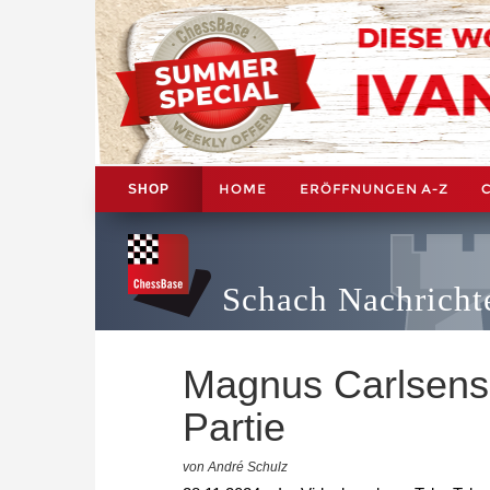
HOME
ERÖFFNUNGEN A-Z
SHOP
Schach Nachricht
Magnus Carlsens
Partie
von André Schulz