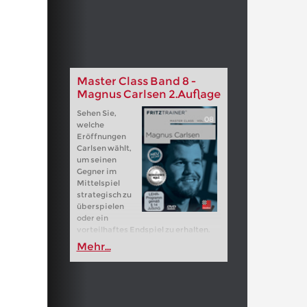
Master Class Band 8 -
Magnus Carlsen 2.Auflage
Sehen Sie,
welche
Eröffnungen
Carlsen wählt,
um seinen
Gegner im
Mittelspiel
strategisch zu
überspielen
oder ein
vorteilhaftes Endspiel zu erhalten.
Mehr...