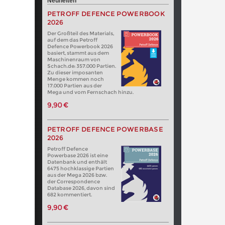
Neuheiten
PETROFF DEFENCE POWERBOOK
2026
Der Großteil des Materials,
auf dem das Petroff
Defence Powerbook 2026
basiert, stammt aus dem
Maschinenraum von
Schach.de: 357.000 Partien.
Zu dieser imposanten
Menge kommen noch
17.000 Partien aus der
Mega und vom Fernschach hinzu.
9,90 €
PETROFF DEFENCE POWERBASE
2026
Petroff Defence
Powerbase 2026 ist eine
Datenbank und enthält
6475 hochklassige Partien
aus der Mega 2026 bzw.
der Correspondence
Database 2026, davon sind
682 kommentiert.
9,90 €