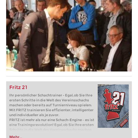
Fritz 21
Ihr persönlicher Schachtrainer - Egal, ob Sie Ihre
ersten Schritte in die Welt des Vereinsschachs
machen oder bereits auf Turnierniveau spielen:
Mit FRITZ trainieren Sie effizienter, intelligenter
und individueller als je zuvor.
FRITZ ist mehr als nur eine Schach-Engine – es ist
eine Trainingsrevolution! Egal, ob Sie Ihre ersten
Schritte in die Welt des Vereinsschachs machen
oder bereits auf Turnierniveau spielen: Mit
Mehr...