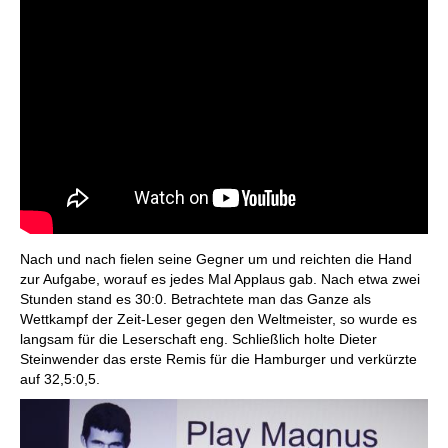
Nach und nach fielen seine Gegner um und reichten die Hand
zur Aufgabe, worauf es jedes Mal Applaus gab. Nach etwa zwei
Stunden stand es 30:0. Betrachtete man das Ganze als
Wettkampf der Zeit-Leser gegen den Weltmeister, so wurde es
langsam für die Leserschaft eng. Schließlich holte Dieter
Steinwender das erste Remis für die Hamburger und verkürzte
auf 32,5:0,5.