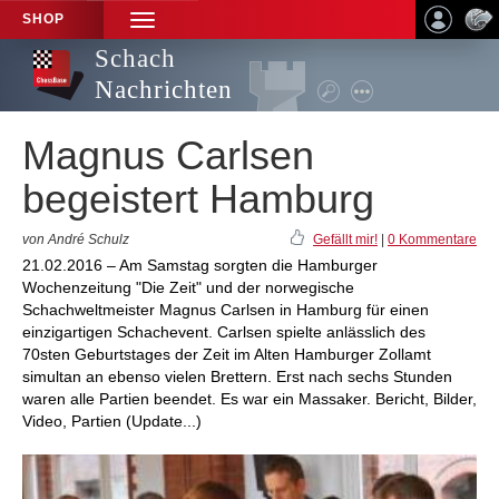
SHOP
TOGGLE
NAVIGATION
Schach
Nachrichten
Magnus Carlsen
begeistert Hamburg
von André Schulz
Gefällt mir!
|
0 Kommentare
21.02.2016 – Am Samstag sorgten die Hamburger
Wochenzeitung "Die Zeit" und der norwegische
Schachweltmeister Magnus Carlsen in Hamburg für einen
einzigartigen Schachevent. Carlsen spielte anlässlich des
70sten Geburtstages der Zeit im Alten Hamburger Zollamt
simultan an ebenso vielen Brettern. Erst nach sechs Stunden
waren alle Partien beendet. Es war ein Massaker. Bericht, Bilder,
Video, Partien (Update...)