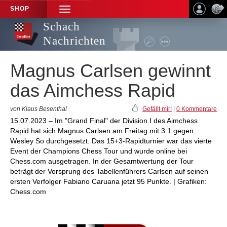
SHOP
TOGGLE
NAVIGATION
Schach
Nachrichten
Magnus Carlsen gewinnt
das Aimchess Rapid
von Klaus Besenthal
Gefällt mir!
|
0 Kommentare
15.07.2023 – Im "Grand Final" der Division I des Aimchess
Rapid hat sich Magnus Carlsen am Freitag mit 3:1 gegen
Wesley So durchgesetzt. Das 15+3-Rapidturnier war das vierte
Event der Champions Chess Tour und wurde online bei
Chess.com ausgetragen. In der Gesamtwertung der Tour
beträgt der Vorsprung des Tabellenführers Carlsen auf seinen
ersten Verfolger Fabiano Caruana jetzt 95 Punkte. | Grafiken:
Chess.com