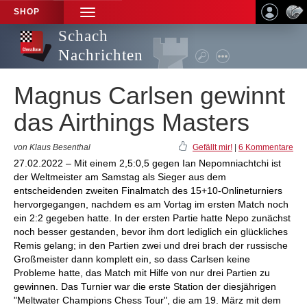
SHOP
TOGGLE
NAVIGATION
Schach
Nachrichten
Magnus Carlsen gewinnt
das Airthings Masters
von Klaus Besenthal
Gefällt mir!
|
6 Kommentare
27.02.2022 – Mit einem 2,5:0,5 gegen Ian Nepomniachtchi ist
der Weltmeister am Samstag als Sieger aus dem
entscheidenden zweiten Finalmatch des 15+10-Onlineturniers
hervorgegangen, nachdem es am Vortag im ersten Match noch
ein 2:2 gegeben hatte. In der ersten Partie hatte Nepo zunächst
noch besser gestanden, bevor ihm dort lediglich ein glückliches
Remis gelang; in den Partien zwei und drei brach der russische
Großmeister dann komplett ein, so dass Carlsen keine
Probleme hatte, das Match mit Hilfe von nur drei Partien zu
gewinnen. Das Turnier war die erste Station der diesjährigen
"Meltwater Champions Chess Tour", die am 19. März mit dem