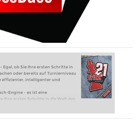
 Egal, ob Sie Ihre ersten Schritte in
achen oder bereits auf Turnierniveau
 effizienter, intelligenter und
ach-Engine – es ist eine
e Ihre ersten Schritte in die Welt des
eits auf Turnierniveau spielen: Mit
 intelligenter und individueller als je