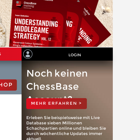
S
LOGIN
Noch keinen
ChessBase
HOP
Account?
MEHR ERFAHREN >
Erleben Sie beispielsweise mit Live
Database sieben Millionen
Schachpartien online und bleiben Sie
durch wöchentliche Updates immer
aktuell.