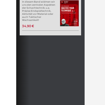
In diesem Band widmen wir
uns den zentralen Aspekten
der Schachtechnik. u.a.
Präzise Endspieltechnik,
Aktivität vor Material oder
auch Taktischer
Wachsamkeit!
34,90 €