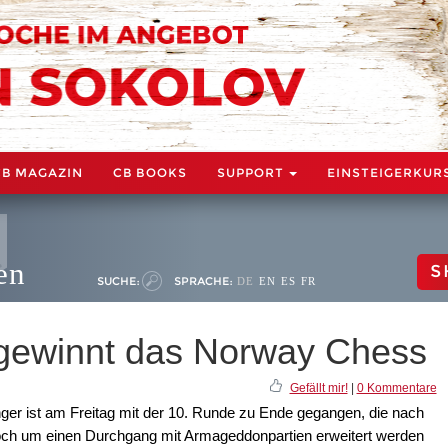
CB MAGAZIN
CB BOOKS
SUPPORT
EINSTEIGERKUR
en
S
SUCHE:
SPRACHE:
DE
EN
ES
FR
gewinnt das Norway Chess
Gefällt mir!
|
0 Kommentare
er ist am Freitag mit der 10. Runde zu Ende gegangen, die nach
noch um einen Durchgang mit Armageddonpartien erweitert werden