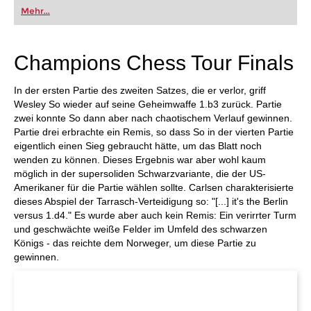
oder bereits auf Turnierniveau spielen: Mit
Mehr...
FRITZ trainieren Sie effizienter, intelligenter und
individueller als je zuvor.
Champions Chess Tour Finals
In der ersten Partie des zweiten Satzes, die er verlor, griff
Wesley So wieder auf seine Geheimwaffe 1.b3 zurück. Partie
zwei konnte So dann aber nach chaotischem Verlauf gewinnen.
Partie drei erbrachte ein Remis, so dass So in der vierten Partie
eigentlich einen Sieg gebraucht hätte, um das Blatt noch
wenden zu können. Dieses Ergebnis war aber wohl kaum
möglich in der supersoliden Schwarzvariante, die der US-
Amerikaner für die Partie wählen sollte. Carlsen charakterisierte
dieses Abspiel der Tarrasch-Verteidigung so: "[...] it's the Berlin
versus 1.d4." Es wurde aber auch kein Remis: Ein verirrter Turm
und geschwächte weiße Felder im Umfeld des schwarzen
Königs - das reichte dem Norweger, um diese Partie zu
gewinnen.