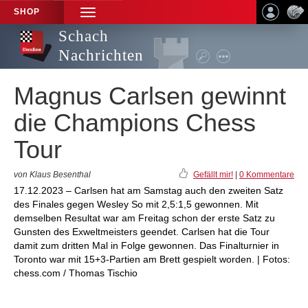
SHOP
TOGGLE
NAVIGATION
Schach
Nachrichten
Magnus Carlsen gewinnt
die Champions Chess
Tour
von Klaus Besenthal
Gefällt mir!
|
0 Kommentare
17.12.2023 – Carlsen hat am Samstag auch den zweiten Satz
des Finales gegen Wesley So mit 2,5:1,5 gewonnen. Mit
demselben Resultat war am Freitag schon der erste Satz zu
Gunsten des Exweltmeisters geendet. Carlsen hat die Tour
damit zum dritten Mal in Folge gewonnen. Das Finalturnier in
Toronto war mit 15+3-Partien am Brett gespielt worden. | Fotos:
chess.com / Thomas Tischio