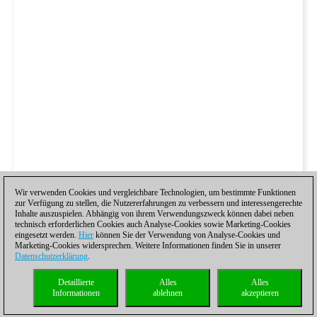
Wir verwenden Cookies und vergleichbare Technologien, um bestimmte Funktionen
zur Verfügung zu stellen, die Nutzererfahrungen zu verbessern und interessengerechte
Inhalte auszuspielen. Abhängig von ihrem Verwendungszweck können dabei neben
technisch erforderlichen Cookies auch Analyse-Cookies sowie Marketing-Cookies
eingesetzt werden.
Hier
können Sie der Verwendung von Analyse-Cookies und
Marketing-Cookies widersprechen. Weitere Informationen finden Sie in unserer
Datenschutzerklärung
.
Detaillierte
Alles
Alles
Informationen
ablehnen
akzeptieren