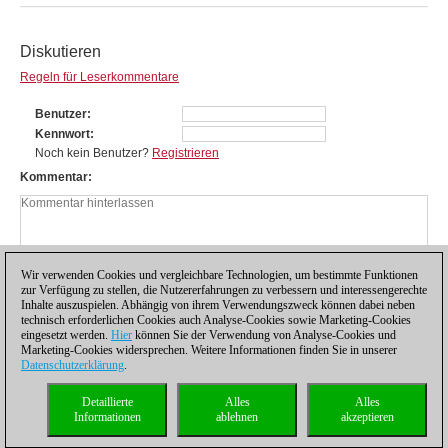
Diskutieren
Regeln für Leserkommentare
Benutzer
Kennwort
Noch kein Benutzer?
Registrieren
Kommentar
Wir verwenden Cookies und vergleichbare Technologien, um bestimmte Funktionen
zur Verfügung zu stellen, die Nutzererfahrungen zu verbessern und interessengerechte
Inhalte auszuspielen. Abhängig von ihrem Verwendungszweck können dabei neben
technisch erforderlichen Cookies auch Analyse-Cookies sowie Marketing-Cookies
eingesetzt werden.
Hier
können Sie der Verwendung von Analyse-Cookies und
Marketing-Cookies widersprechen. Weitere Informationen finden Sie in unserer
Datenschutzerklärung
.
Datenschutzhinweis
|
Impressum
|
Kontakt
|
Cookies Management
|
Lizenzen
|
Detaillierte
Alles
Alles
Compliance Hotline
|
Home
Informationen
ablehnen
akzeptieren
© 2017 ChessBase GmbH | Osterbekstraße 90a | 22083 Hamburg | Deutschland
coldest news