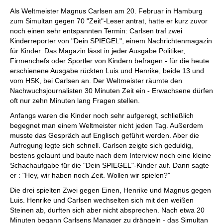
individueller als je zuvor.
Als Weltmeister Magnus Carlsen am 20. Februar in Hamburg
zum Simultan gegen 70 "Zeit"-Leser antrat, hatte er kurz zuvor
noch einen sehr entspannten Termin: Carlsen traf zwei
Kinderreporter von "Dein SPIEGEL", einem Nachrichtenmagazin
für Kinder. Das Magazin lässt in jeder Ausgabe Politiker,
Firmenchefs oder Sportler von Kindern befragen - für die heute
erschienene Ausgabe rückten Luis und Henrike, beide 13 und
vom HSK, bei Carlsen an. Der Weltmeister räumte den
Nachwuchsjournalisten 30 Minuten Zeit ein - Erwachsene dürfen
oft nur zehn Minuten lang Fragen stellen.
Anfangs waren die Kinder noch sehr aufgeregt, schließlich
begegnet man einem Weltmeister nicht jeden Tag. Außerdem
musste das Gespräch auf Englisch geführt werden. Aber die
Aufregung legte sich schnell. Carlsen zeigte sich geduldig,
bestens gelaunt und baute nach dem Interview noch eine kleine
Schachaufgabe für die "Dein SPIEGEL"-Kinder auf. Dann sagte
er : "Hey, wir haben noch Zeit. Wollen wir spielen?"
Die drei spielten Zwei gegen Einen, Henrike und Magnus gegen
Luis. Henrike und Carlsen wechselten sich mit den weißen
Steinen ab, durften sich aber nicht absprechen. Nach etwa 20
Minuten begann Carlsens Manager zu drängeln - das Simultan