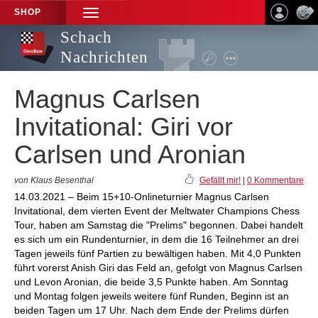
SHOP
TOGGLE
NAVIGATION
Schach
Nachrichten
Magnus Carlsen
Invitational: Giri vor
Carlsen und Aronian
von Klaus Besenthal
Gefällt mir!
|
0 Kommentare
14.03.2021 – Beim 15+10-Onlineturnier Magnus Carlsen
Invitational, dem vierten Event der Meltwater Champions Chess
Tour, haben am Samstag die "Prelims" begonnen. Dabei handelt
es sich um ein Rundenturnier, in dem die 16 Teilnehmer an drei
Tagen jeweils fünf Partien zu bewältigen haben. Mit 4,0 Punkten
führt vorerst Anish Giri das Feld an, gefolgt von Magnus Carlsen
und Levon Aronian, die beide 3,5 Punkte haben. Am Sonntag
und Montag folgen jeweils weitere fünf Runden, Beginn ist an
beiden Tagen um 17 Uhr. Nach dem Ende der Prelims dürfen