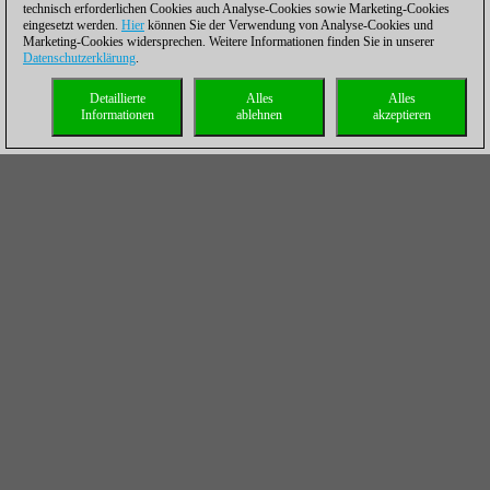
technisch erforderlichen Cookies auch Analyse-Cookies sowie Marketing-Cookies
eingesetzt werden.
Hier
können Sie der Verwendung von Analyse-Cookies und
Marketing-Cookies widersprechen. Weitere Informationen finden Sie in unserer
Datenschutzerklärung
.
Detaillierte
Alles
Alles
Informationen
ablehnen
akzeptieren
Eine interessante Stellung hat Karsten Müller in dem langen
Endspiel entdeckt, das sich zwischen Maxime Vachier-Lagrave
und Alireza Firouzja entwickelt hatte. In einem Springerendspiel
hatte Firouzja zwar einen Bauern mehr, musste sich aber wegen
eines weit vorgerückten, gut gedeckten Freibauern seines
Gegners große Sorgen machen. Zu Recht, wie Karsten Müller
nachweist: MVL hätte Firouzjas Festung aufbrechen können.