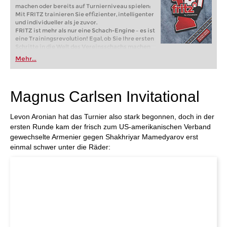
machen oder bereits auf Turnierniveau spielen:
Mit FRITZ trainieren Sie effizienter, intelligenter
und individueller als je zuvor.
FRITZ ist mehr als nur eine Schach-Engine – es ist
eine Trainingsrevolution! Egal, ob Sie Ihre ersten
Schritte in die Welt des Vereinsschachs machen
oder bereits auf Turnierniveau spielen: Mit
Mehr...
FRITZ trainieren Sie effizienter, intelligenter und
individueller als je zuvor.
Magnus Carlsen Invitational
Levon Aronian hat das Turnier also stark begonnen, doch in der
ersten Runde kam der frisch zum US-amerikanischen Verband
gewechselte Armenier gegen Shakhriyar Mamedyarov erst
einmal schwer unter die Räder: