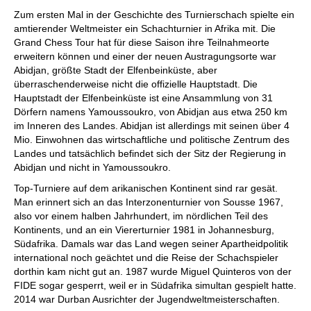
individueller als je zuvor.
Zum ersten Mal in der Geschichte des Turnierschach spielte ein
amtierender Weltmeister ein Schachturnier in Afrika mit. Die
Grand Chess Tour hat für diese Saison ihre Teilnahmeorte
erweitern können und einer der neuen Austragungsorte war
Abidjan, größte Stadt der Elfenbeinküste, aber
überraschenderweise nicht die offizielle Hauptstadt. Die
Hauptstadt der Elfenbeinküste ist eine Ansammlung von 31
Dörfern namens Yamoussoukro, von Abidjan aus etwa 250 km
im Inneren des Landes. Abidjan ist allerdings mit seinen über 4
Mio. Einwohnen das wirtschaftliche und politische Zentrum des
Landes und tatsächlich befindet sich der Sitz der Regierung in
Abidjan und nicht in Yamoussoukro.
Top-Turniere auf dem arikanischen Kontinent sind rar gesät.
Man erinnert sich an das Interzonenturnier von Sousse 1967,
also vor einem halben Jahrhundert, im nördlichen Teil des
Kontinents, und an ein Viererturnier 1981 in Johannesburg,
Südafrika. Damals war das Land wegen seiner Apartheidpolitik
international noch geächtet und die Reise der Schachspieler
dorthin kam nicht gut an. 1987 wurde Miguel Quinteros von der
FIDE sogar gesperrt, weil er in Südafrika simultan gespielt hatte.
2014 war Durban Ausrichter der Jugendweltmeisterschaften.