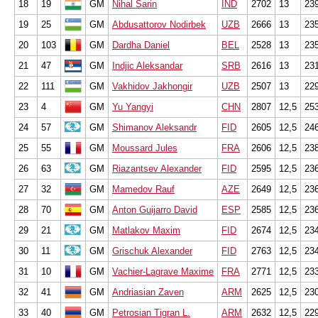
18
19
GM
Nihal Sarin
IND
2702
13
23
19
25
GM
Abdusattorov Nodirbek
UZB
2666
13
23
20
103
GM
Dardha Daniel
BEL
2528
13
23
21
47
GM
Indjic Aleksandar
SRB
2616
13
23
22
111
GM
Vakhidov Jakhongir
UZB
2507
13
22
23
4
GM
Yu Yangyi
CHN
2807
12,5
25
24
57
GM
Shimanov Aleksandr
FID
2605
12,5
24
25
55
GM
Moussard Jules
FRA
2606
12,5
23
26
63
GM
Riazantsev Alexander
FID
2595
12,5
23
27
32
GM
Mamedov Rauf
AZE
2649
12,5
23
28
70
GM
Anton Guijarro David
ESP
2585
12,5
23
29
21
GM
Matlakov Maxim
FID
2674
12,5
23
30
11
GM
Grischuk Alexander
FID
2763
12,5
23
31
10
GM
Vachier-Lagrave Maxime
FRA
2771
12,5
23
32
41
GM
Andriasian Zaven
ARM
2625
12,5
23
33
40
GM
Petrosian Tigran L.
ARM
2632
12,5
22