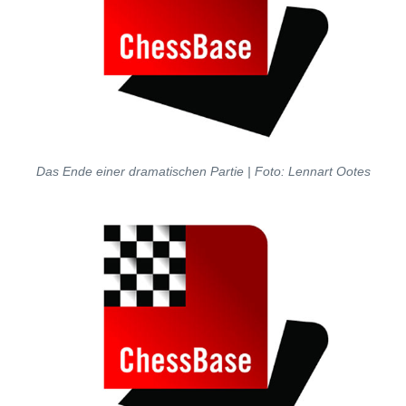
Das Ende einer dramatischen Partie | Foto: Lennart Ootes