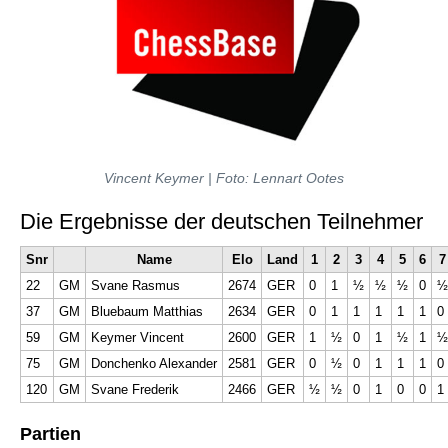
Vincent Keymer | Foto: Lennart Ootes
Die Ergebnisse der deutschen Teilnehmer
Snr
Name
Elo
Land
1
2
3
4
5
6
7
22
GM
Svane Rasmus
2674
GER
0
1
½
½
½
0
½
37
GM
Bluebaum Matthias
2634
GER
0
1
1
1
1
1
0
59
GM
Keymer Vincent
2600
GER
1
½
0
1
½
1
½
75
GM
Donchenko Alexander
2581
GER
0
½
0
1
1
1
0
120
GM
Svane Frederik
2466
GER
½
½
0
1
0
0
1
Partien