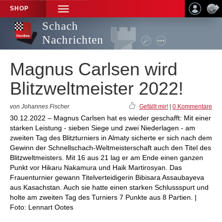
SHOP
TOGGLE
NAVIGATION
Schach
Nachrichten
Magnus Carlsen wird
Blitzweltmeister 2022!
von Johannes Fischer
Gefällt mir!
|
0 Kommentare
30.12.2022 – Magnus Carlsen hat es wieder geschafft: Mit einer
starken Leistung - sieben Siege und zwei Niederlagen - am
zweiten Tag des Blitzturniers in Almaty sicherte er sich nach dem
Gewinn der Schnellschach-Weltmeisterschaft auch den Titel des
Blitzweltmeisters. Mit 16 aus 21 lag er am Ende einen ganzen
Punkt vor Hikaru Nakamura und Haik Martirosyan. Das
Frauenturnier gewann Titelverteidigerin Bibisara Assaubayeva
aus Kasachstan. Auch sie hatte einen starken Schlussspurt und
holte am zweiten Tag des Turniers 7 Punkte aus 8 Partien. |
Foto: Lennart Ootes