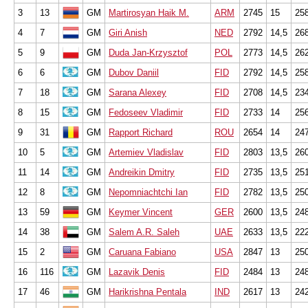
3
13
GM
Martirosyan Haik M.
ARM
2745
15
25
4
7
GM
Giri Anish
NED
2792
14,5
26
5
9
GM
Duda Jan-Krzysztof
POL
2773
14,5
26
6
6
GM
Dubov Daniil
FID
2792
14,5
25
7
18
GM
Sarana Alexey
FID
2708
14,5
23
8
15
GM
Fedoseev Vladimir
FID
2733
14
25
9
31
GM
Rapport Richard
ROU
2654
14
24
10
5
GM
Artemiev Vladislav
FID
2803
13,5
26
11
14
GM
Andreikin Dmitry
FID
2735
13,5
25
12
8
GM
Nepomniachtchi Ian
FID
2782
13,5
25
13
59
GM
Keymer Vincent
GER
2600
13,5
24
14
38
GM
Salem A.R. Saleh
UAE
2633
13,5
22
15
2
GM
Caruana Fabiano
USA
2847
13
25
16
116
GM
Lazavik Denis
FID
2484
13
24
17
46
GM
Harikrishna Pentala
IND
2617
13
24