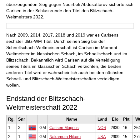
überzeugenden Sieg gegen Nodirbek Abdusattorov sicherte sich
Carlsen in der Schlussrunde den Titel des Blitzschach-
Weltmeisters 2022.
Nach 2009, 2014, 2017, 2018 und 2019 war es Carlsens
sechster Blitz-WM Titel. Durch seinen Sieg bei der
Schnellschach-Weltmeisterschaft ist Carlsen im Moment
Weltmeister im klassischen Schach, im Schnellschach und im
Blitzschach. Bekanntlich wird Carlsen auf die Verteidigung
seines Titels im klassischen Schach verzichten, die beiden
anderen Titel wird er wahrscheinlich auch bei den nächsten
Schnell- und Blitzschach-Weltmeisterschaften verteidigen
wollen.
Endstand der Blitzschach-
Weltmeisterschaft 2022
Rg.
Snr
Name
Land
Elo
Pkt.
W
1
3
GM
Carlsen Magnus
NOR
2830
16
26
2
1
GM
Nakamura Hikaru
USA
2909
15
27