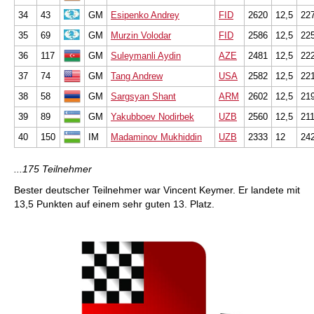
34
43
GM
Esipenko Andrey
FID
2620
12,5
22
35
69
GM
Murzin Volodar
FID
2586
12,5
22
36
117
GM
Suleymanli Aydin
AZE
2481
12,5
22
37
74
GM
Tang Andrew
USA
2582
12,5
22
38
58
GM
Sargsyan Shant
ARM
2602
12,5
21
39
89
GM
Yakubboev Nodirbek
UZB
2560
12,5
211
40
150
IM
Madaminov Mukhiddin
UZB
2333
12
24
...175 Teilnehmer
Bester deutscher Teilnehmer war Vincent Keymer. Er landete mit
13,5 Punkten auf einem sehr guten 13. Platz.