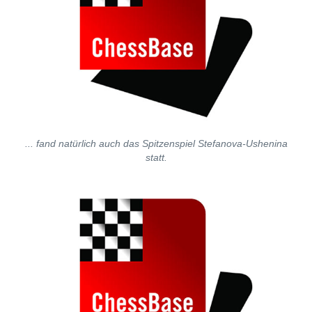
... fand natürlich auch das Spitzenspiel Stefanova-Ushenina
statt.