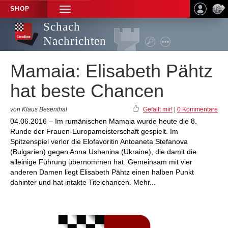
SHOP
TOGGLE
NAVIGATION
Schach
Nachrichten
Mamaia: Elisabeth Pähtz
hat beste Chancen
von Klaus Besenthal
Gefällt mir!
|
0 Kommentare
04.06.2016 – Im rumänischen Mamaia wurde heute die 8.
Runde der Frauen-Europameisterschaft gespielt. Im
Spitzenspiel verlor die Elofavoritin Antoaneta Stefanova
(Bulgarien) gegen Anna Ushenina (Ukraine), die damit die
alleinige Führung übernommen hat. Gemeinsam mit vier
anderen Damen liegt Elisabeth Pähtz einen halben Punkt
dahinter und hat intakte Titelchancen. Mehr...