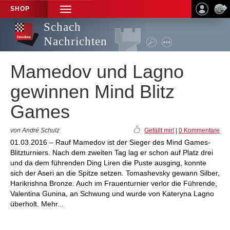
SHOP
TOGGLE
NAVIGATION
Schach
Nachrichten
Mamedov und Lagno
gewinnen Mind Blitz
Games
von André Schulz
Gefällt mir!
|
0 Kommentare
01.03.2016 – Rauf Mamedov ist der Sieger des Mind Games-
Blitzturniers. Nach dem zweiten Tag lag er schon auf Platz drei
und da dem führenden Ding Liren die Puste ausging, konnte
sich der Aseri an die Spitze setzen. Tomashevsky gewann Silber,
Harikrishna Bronze. Auch im Frauenturnier verlor die Führende,
Valentina Gunina, an Schwung und wurde von Kateryna Lagno
überholt. Mehr...