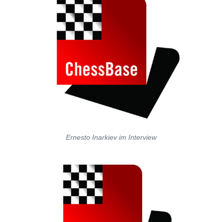
Ernesto Inarkiev im Interview