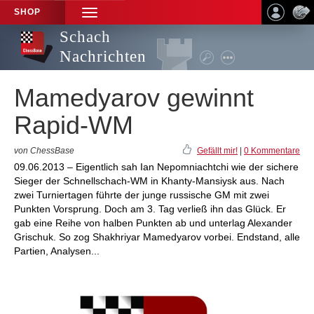
SHOP
TOGGLE
NAVIGATION
Schach
Nachrichten
Mamedyarov gewinnt
Rapid-WM
von ChessBase
Gefällt mir!
|
0 Kommentare
09.06.2013 – Eigentlich sah Ian Nepomniachtchi wie der sichere
Sieger der Schnellschach-WM in Khanty-Mansiysk aus. Nach
zwei Turniertagen führte der junge russische GM mit zwei
Punkten Vorsprung. Doch am 3. Tag verließ ihn das Glück. Er
gab eine Reihe von halben Punkten ab und unterlag Alexander
Grischuk. So zog Shakhriyar Mamedyarov vorbei. Endstand, alle
Partien, Analysen...