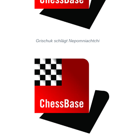
Grischuk schlägt Nepomniachtchi