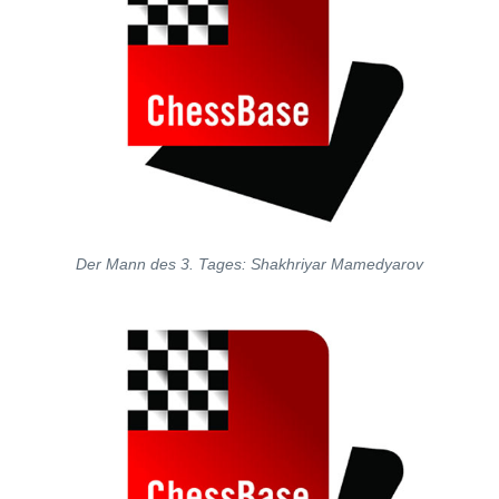
Der Mann des 3. Tages: Shakhriyar Mamedyarov