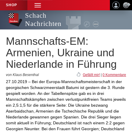
SHOP
TOGGLE
NAVIGATION
Schach
Nachrichten
Mannschafts-EM:
Armenien, Ukraine und
Niederlande in Führung
von Klaus Besenthal
Gefällt mir!
|
0 Kommentare
27.10.2019 – Bei der Europa-Mannschaftsmeisterschaft in der
georgischen Schwarzmeerstadt Batumi ist gestern die 3. Runde
gespielt worden. An der Tabellenspitze gab es in drei
Mannschaftskämpfen zwischen verlustpunktfreien Teams jeweils
ein 2,5:1,5 für die stärkere Seite: Die Ukraine bezwang
Aserbaidschan, Armenien die Tschechische Republik und die
Niederlande gewannen gegen Spanien. Die drei Sieger liegen
somit aktuell in Führung; Deutschland ist nach einem 2:2 gegen
Georgien Neunter. Bei den Frauen führt Georgien; Deutschland