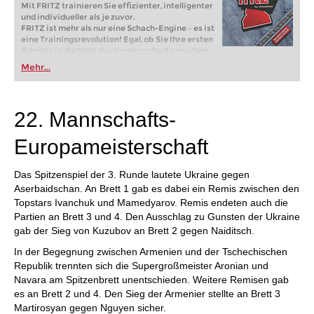
Mit FRITZ trainieren Sie effizienter, intelligenter
und individueller als je zuvor.
FRITZ ist mehr als nur eine Schach-Engine – es ist
eine Trainingsrevolution! Egal, ob Sie Ihre ersten
Schritte in die Welt des Vereinsschachs machen
oder bereits auf Turnierniveau spielen: Mit
Mehr...
FRITZ trainieren Sie effizienter, intelligenter und
individueller als je zuvor.
22. Mannschafts-
Europameisterschaft
Das Spitzenspiel der 3. Runde lautete Ukraine gegen
Aserbaidschan. An Brett 1 gab es dabei ein Remis zwischen den
Topstars Ivanchuk und Mamedyarov. Remis endeten auch die
Partien an Brett 3 und 4. Den Ausschlag zu Gunsten der Ukraine
gab der Sieg von Kuzubov an Brett 2 gegen Naiditsch.
In der Begegnung zwischen Armenien und der Tschechischen
Republik trennten sich die Supergroßmeister Aronian und
Navara am Spitzenbrett unentschieden. Weitere Remisen gab
es an Brett 2 und 4. Den Sieg der Armenier stellte an Brett 3
Martirosyan gegen Nguyen sicher.