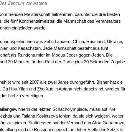
Das Zentrum von Astana
kommenden Meisterschaft teilnehmen, darunter die drei besten
 die fünf Kontinentalmeister, die Mannschaft des Veranstalters
enten eingeladen wurde.
 Schachspielerinnen aus zehn Ländern: China, Russland, Ukraine,
änien und Kasachstan. Jede Mannschaft besteht aus fünf
erschaft als Rundenturnier im Modus Jeder-gegen-Jeden. Die
 und 30 Minuten für den Rest der Partie plus 30 Sekunden Zugabe
 wird seit 2007 alle zwei Jahre durchgeführt. Bisher hat die
Da Hou Yifan und Zho Xue in Astana nicht dabei sind, wird es für
ie Titel zu verteidigen.
illengewinnerin der letzten Schacholympiade, muss auf ihre
ezhda und Tatiana Kosintseva fehlen, da sie sich weigern, weiter
än zu spielen. Stattdessen hat der Verband nun Alisa Galliamova
stellung sind die Russinnen jedoch an dritter Stelle der Setzliste