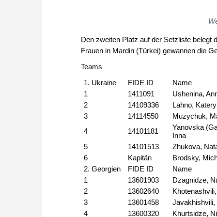
We
Den zweiten Platz auf der Setzliste beleg
Frauen in Mardin (Türkei) gewannen die Ge
Teams
1. Ukraine
FIDE ID
Name
1
1411091
Ushenina, An
2
14109336
Lahno, Kater
3
14114550
Muzychuk, Ma
Yanovska (Ga
4
14101181
Inna
5
14101513
Zhukova, Nata
6
Kapitän
Brodsky, Mich
2. Georgien
FIDE ID
Name
1
13601903
Dzagnidze, N
2
13602640
Khotenashvili,
3
13601458
Javakhishvili,
4
13600320
Khurtsidze, N