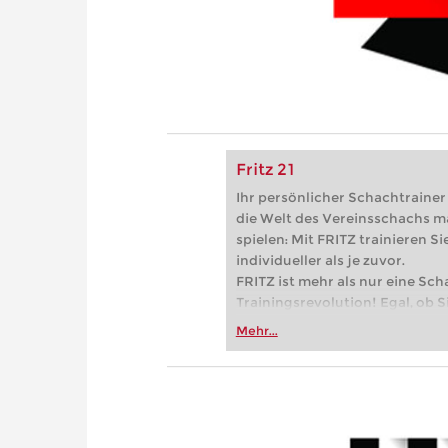
Fritz 21
Ihr persönlicher Schachtrainer -
die Welt des Vereinsschachs m
spielen: Mit FRITZ trainieren Sie
individueller als je zuvor.
FRITZ ist mehr als nur eine Sch
Trainingsrevolution! Egal, ob Si
Vereinsschachs machen oder ber
Mehr...
FRITZ trainieren Sie effizienter,
zuvor.