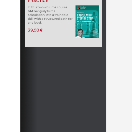
PRACTICE
In this two-volume course
GM Ganguly turns
calculation into a trainable
skill with a structured path for
any level.
39,90 €