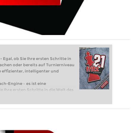
 Egal, ob Sie Ihre ersten Schritte in
achen oder bereits auf Turnierniveau
 effizienter, intelligenter und
ach-Engine – es ist eine
e Ihre ersten Schritte in die Welt des
eits auf Turnierniveau spielen: Mit
 intelligenter und individueller als je