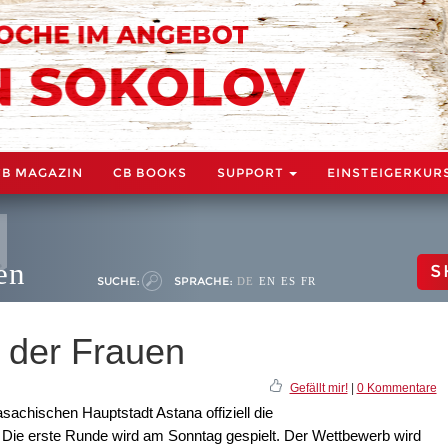
CB MAGAZIN
CB BOOKS
SUPPORT
EINSTEIGERKUR
en
S
SUCHE:
SPRACHE:
DE
EN
ES
FR
der Frauen
Gefällt mir!
|
0 Kommentare
achischen Hauptstadt Astana offiziell die
 Die erste Runde wird am Sonntag gespielt. Der Wettbewerb wird