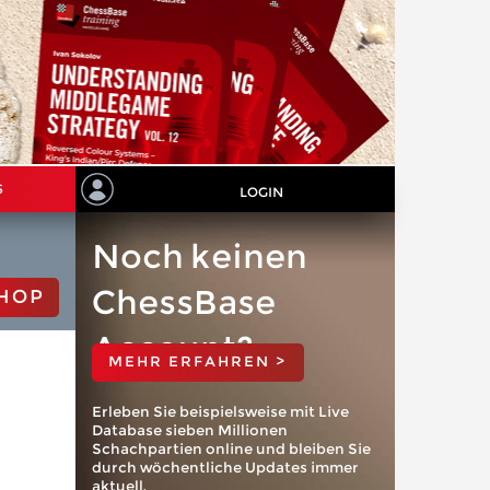
S
LOGIN
Noch keinen
ChessBase
HOP
Account?
MEHR ERFAHREN >
Erleben Sie beispielsweise mit Live
Database sieben Millionen
Schachpartien online und bleiben Sie
durch wöchentliche Updates immer
aktuell.