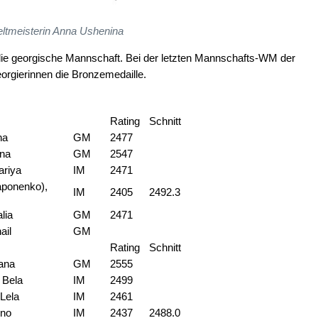
ltmeisterin Anna Ushenina
t die georgische Mannschaft. Bei der letzten Mannschafts-WM der
orgierinnen die Bronzemedaille.
Rating
Schnitt
na
GM
2477
yna
GM
2547
riya
IM
2471
ponenko),
IM
2405
2492.3
lia
GM
2471
ail
GM
Rating
Schnitt
ana
GM
2555
 Bela
IM
2499
 Lela
IM
2461
ino
IM
2437
2488.0