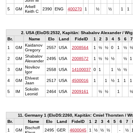
John M
Arkell
5
GM
2390
ENG
400270
1
½
½
1
1
Keith C
2. USA (EloDS:2532, Kapitän: Shabalov Alexander / Wtg1
Br.
Name
Elo
Land
FideID
1
2
3
4
5
6
7
Kaidanov
1
GM
2557
USA
2008564
1
½
½
0
1
½
Gregory
Shabalov
2
GM
2495
USA
2008572
1
½
½
½
½
1
Alexander
Novikov
3
GM
2558
USA
14100037
0
1
1
½
½
Igor
Ehlvest
4
GM
2517
USA
4500016
1
1
½
1
1
1
Jaan
Sokolin
5
IM
2464
USA
2009161
½
½
1
Leonid
11. Germany 1 (EloDS:2260, Kapitän: Cmiel Thorsten / Wtg
Br.
Name
Elo
Land
FideID
1
2
3
4
5
6
7
Bischoff
1
GM
2495
GER
4600045
1
½
½
½
-
½
Klaus