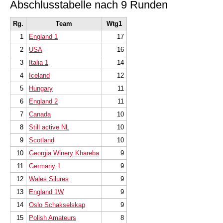
Abschlusstabelle nach 9 Runden
Rg.
Team
Wtg1
1
England 1
17
2
USA
16
3
Italia 1
14
4
Iceland
12
5
Hungary
11
6
England 2
11
7
Canada
10
8
Still active NL
10
9
Scotland
10
10
Georgia Winery Khareba
9
11
Germany 1
9
12
Wales Silures
9
13
England 1W
9
14
Oslo Schakselskap
9
15
Polish Amateurs
8