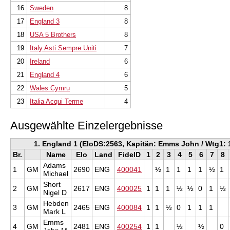
16
Sweden
8
17
England 3
8
18
USA 5 Brothers
8
19
Italy Asti Sempre Uniti
7
20
Ireland
6
21
England 4
6
22
Wales Cymru
5
23
Italia Acqui Terme
4
Ausgewählte Einzelergebnisse
1. England 1 (EloDS:2563, Kapitän: Emms John / Wtg1: 1
Br.
Name
Elo
Land
FideID
1
2
3
4
5
6
7
8
Adams
1
GM
2690
ENG
400041
½
1
1
1
1
½
1
Michael
Short
2
GM
2617
ENG
400025
1
1
1
½
½
0
1
½
Nigel D
Hebden
3
GM
2465
ENG
400084
1
1
½
0
1
1
1
Mark L
Emms
4
GM
2481
ENG
400254
1
1
½
½
0