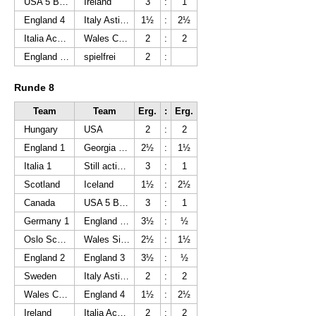
USA 5 Brothers
Ireland
3
:
1
England 4
Italy Asti Sempre Uniti
1½
:
2½
Italia Acqui Terme *)
Wales Cymru
2
:
2
England 1W
spielfrei
2
:
Runde 8
Team
Team
Erg.
:
Erg.
Hungary
USA
2
:
2
England 1
Georgia Winery Khareba
2½
:
1½
Italia 1
Still active NL
3
:
1
Scotland
Iceland
1½
:
2½
Canada
USA 5 Brothers
3
:
1
Germany 1
England 1W
3½
:
½
Oslo Schakselskap
Wales Silures
2½
:
1½
England 2
England 3
3½
:
½
Sweden
Italy Asti Sempre Uniti
2
:
2
Wales Cymru
England 4
1½
:
2½
Ireland
Italia Acqui Terme *)
2
:
2