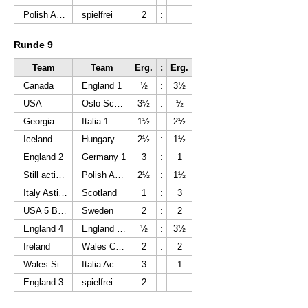
Polish Amateurs
spielfrei
2
:
Runde 9
Team
Team
Erg.
:
Erg.
Canada
England 1
½
:
3½
USA
Oslo Schakselskap
3½
:
½
Georgia Winery Khareba
Italia 1
1½
:
2½
Iceland
Hungary
2½
:
1½
England 2
Germany 1
3
:
1
Still active NL
Polish Amateurs
2½
:
1½
Italy Asti Sempre Uniti
Scotland
1
:
3
USA 5 Brothers
Sweden
2
:
2
England 4
England 1W
½
:
3½
Ireland
Wales Cymru
2
:
2
Wales Silures
Italia Acqui Terme *)
3
:
1
England 3
spielfrei
2
: