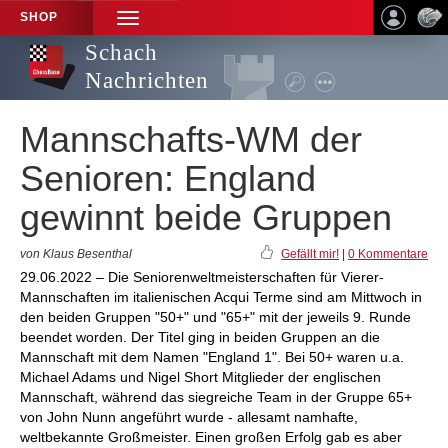
SHOP
TOGGLE
NAVIGATION
Schach
Nachrichten
Mannschafts-WM der
Senioren: England
gewinnt beide Gruppen
von Klaus Besenthal
Gefällt mir!
|
0 Kommentare
29.06.2022 – Die Seniorenweltmeisterschaften für Vierer-
Mannschaften im italienischen Acqui Terme sind am Mittwoch in
den beiden Gruppen "50+" und "65+" mit der jeweils 9. Runde
beendet worden. Der Titel ging in beiden Gruppen an die
Mannschaft mit dem Namen "England 1". Bei 50+ waren u.a.
Michael Adams und Nigel Short Mitglieder der englischen
Mannschaft, während das siegreiche Team in der Gruppe 65+
von John Nunn angeführt wurde - allesamt namhafte,
weltbekannte Großmeister. Einen großen Erfolg gab es aber