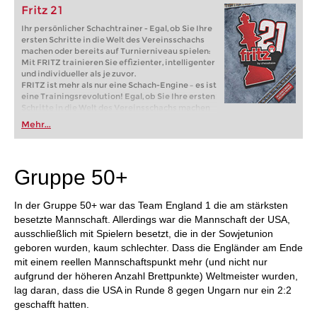
Fritz 21
Ihr persönlicher Schachtrainer - Egal, ob Sie Ihre
ersten Schritte in die Welt des Vereinsschachs
machen oder bereits auf Turnierniveau spielen:
Mit FRITZ trainieren Sie effizienter, intelligenter
und individueller als je zuvor.
FRITZ ist mehr als nur eine Schach-Engine – es ist
eine Trainingsrevolution! Egal, ob Sie Ihre ersten
Schritte in die Welt des Vereinsschachs machen
oder bereits auf Turnierniveau spielen: Mit
Mehr...
FRITZ trainieren Sie effizienter, intelligenter und
individueller als je zuvor.
Gruppe 50+
In der Gruppe 50+ war das Team England 1 die am stärksten
besetzte Mannschaft. Allerdings war die Mannschaft der USA,
ausschließlich mit Spielern besetzt, die in der Sowjetunion
geboren wurden, kaum schlechter. Dass die Engländer am Ende
mit einem reellen Mannschaftspunkt mehr (und nicht nur
aufgrund der höheren Anzahl Brettpunkte) Weltmeister wurden,
lag daran, dass die USA in Runde 8 gegen Ungarn nur ein 2:2
geschafft hatten.