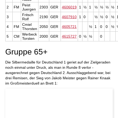
Peist
2
FM
2303
GER
4606019
1
½
1
½
½
½
½
Juergen
Fritsch
3
2190
GER
4607910
1
0
½
½
0
½
Rolf
Cmiel
4
FM
2050
GER
4605721
½
1
0
0
½
Thorsten
Werbeck
5
CM
2000
GER
4615727
0
½
½
0
Torsten
Gruppe 65+
Die Silbermedaille für Deutschland 1 geriet auf der Zielgeraden
noch einmal unter Druck, als man in Runde 8 verlor -
ausgerechnet gegen Deutschland 2. Ausschlaggebend war, bei
drei Remisen, der Sieg von Jakob Meister gegen Rainer Knaak
im Großmeisterduell an Brett 1: