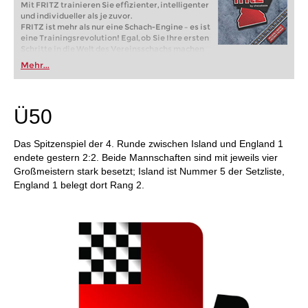
Mit FRITZ trainieren Sie effizienter, intelligenter
und individueller als je zuvor.
FRITZ ist mehr als nur eine Schach-Engine – es ist
eine Trainingsrevolution! Egal, ob Sie Ihre ersten
Schritte in die Welt des Vereinsschachs machen
oder bereits auf Turnierniveau spielen: Mit
Mehr...
FRITZ trainieren Sie effizienter, intelligenter und
individueller als je zuvor.
Ü50
Das Spitzenspiel der 4. Runde zwischen Island und England 1
endete gestern 2:2. Beide Mannschaften sind mit jeweils vier
Großmeistern stark besetzt; Island ist Nummer 5 der Setzliste,
England 1 belegt dort Rang 2.