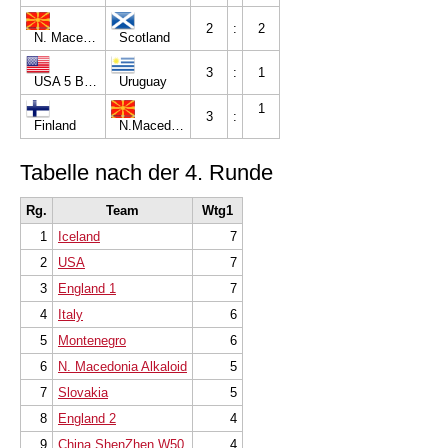
2
:
2
N. Macedonia Blind *)
Scotland
3
:
1
USA 5 Brothers
Uruguay
1
3
:
Finland
N.Macedonia W50
Tabelle nach der 4. Runde
Rg.
Team
Wtg1
1
Iceland
7
2
USA
7
3
England 1
7
4
Italy
6
5
Montenegro
6
6
N. Macedonia Alkaloid
5
7
Slovakia
5
8
England 2
4
9
China ShenZhen W50
4