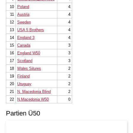
10
Poland
4
11
Austria
4
12
Sweden
4
13
USA 5 Brothers
4
14
England 3
4
15
Canada
3
16
England W50
3
17
Scotland
3
18
Wales Silures
2
19
Finland
2
20
Uruguay
2
21
N. Macedonia Blind
2
22
N.Macedonia W50
0
Partien Ü50