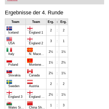
Ergebnisse der 4. Runde
Team
Team
Erg.
:
Erg.
2
:
2
Iceland
England 1
3
:
1
USA
England 2
2½
:
1½
Italy
N. Macedonia Alkaloid
1½
:
2½
Poland
Montenegro
2½
:
1½
Slovakia
Canada
2
:
2
Sweden
Austria
2½
:
1½
England 3
England W50
1
:
3
Wales Silures
China ShenZhen W50