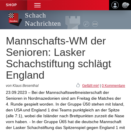
SHOP
TOGGLE
NAVIGATION
Schach
Nachrichten
Mannschafts-WM der
Senioren: Lasker
Schachstiftung schlägt
England
von Klaus Besenthal
Gefällt mir!
|
0 Kommentare
23.09.2023 – Bei der Mannschaftsweltmeisterschaft der
Senioren in Nordmazedonien sind am Freitag die Matches der
4. Runde gespielt worden. In der Gruppe Ü50 stehen mit Island,
den USA und England 1 drei Teams punktgleich an der Spitze
(alle 7:1), wobei die Isländer nach Brettpunkten zurzeit die Nase
vorn haben. - In der Gruppe Ü65 hat die deutsche Mannschaft
der Lasker Schachstiftung das Spitzenspiel gegen England 1 mit