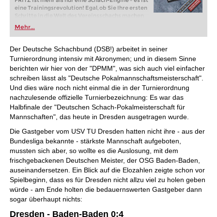
FRITZ ist mehr als nur eine Schach-Engine – es ist
eine Trainingsrevolution! Egal, ob Sie Ihre ersten
Schritte in die Welt des Vereinsschachs machen
oder bereits auf Turnierniveau spielen: Mit
Mehr...
FRITZ trainieren Sie effizienter, intelligenter und
individueller als je zuvor.
Der Deutsche Schachbund (DSB!) arbeitet in seiner
Turnierordnung intensiv mit Akronymen; und in diesem Sinne
berichten wir hier von der "DPMM", was sich auch viel einfacher
schreiben lässt als "Deutsche Pokalmannschaftsmeisterschaft".
Und dies wäre noch nicht einmal die in der Turnierordnung
nachzulesende offizielle Turnierbezeichnung: Es war das
Halbfinale der "Deutschen Schach-Pokalmeisterschaft für
Mannschaften", das heute in Dresden ausgetragen wurde.
Die Gastgeber vom USV TU Dresden hatten nicht ihre - aus der
Bundesliga bekannte - stärkste Mannschaft aufgeboten,
mussten sich aber, so wollte es die Auslosung, mit dem
frischgebackenen Deutschen Meister, der OSG Baden-Baden,
auseinandersetzen. Ein Blick auf die Elozahlen zeigte schon vor
Spielbeginn, dass es für Dresden nicht allzu viel zu holen geben
würde - am Ende holten die bedauernswerten Gastgeber dann
sogar überhaupt nichts:
Dresden - Baden-Baden 0:4