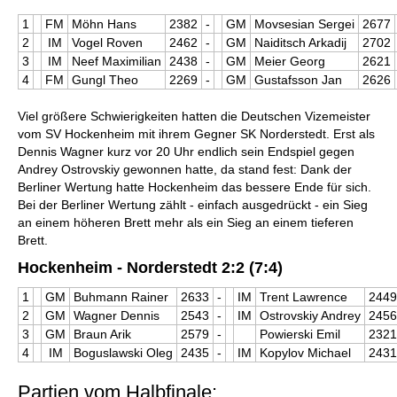
1
FM
Möhn Hans
2382
-
GM
Movsesian Sergei
2677
2
IM
Vogel Roven
2462
-
GM
Naiditsch Arkadij
2702
3
IM
Neef Maximilian
2438
-
GM
Meier Georg
2621
4
FM
Gungl Theo
2269
-
GM
Gustafsson Jan
2626
Viel größere Schwierigkeiten hatten die Deutschen Vizemeister
vom SV Hockenheim mit ihrem Gegner SK Norderstedt. Erst als
Dennis Wagner kurz vor 20 Uhr endlich sein Endspiel gegen
Andrey Ostrovskiy gewonnen hatte, da stand fest: Dank der
Berliner Wertung hatte Hockenheim das bessere Ende für sich.
Bei der Berliner Wertung zählt - einfach ausgedrückt - ein Sieg
an einem höheren Brett mehr als ein Sieg an einem tieferen
Brett.
Hockenheim - Norderstedt 2:2 (7:4)
1
GM
Buhmann Rainer
2633
-
IM
Trent Lawrence
2449
2
GM
Wagner Dennis
2543
-
IM
Ostrovskiy Andrey
2456
3
GM
Braun Arik
2579
-
Powierski Emil
2321
4
IM
Boguslawski Oleg
2435
-
IM
Kopylov Michael
2431
Partien vom Halbfinale: