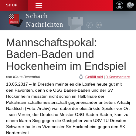
SHOP
TOGGLE
NAVIGATION
Schach
Nachrichten
Mannschaftspokal:
Baden-Baden und
Hockenheim im Endspiel
von Klaus Besenthal
Gefällt mir!
|
0 Kommentare
13.05.2017 – In Dresden meinte es die Losfee heute gut mit
den Favoriten, denn die OSG Baden-Baden und der SV
Hockenheim mussten nicht schon im Halbfinale der
Pokalmannschaftsmeisterschaft gegeneinander antreten. Arkadij
Naiditsch (Foto: Archiv) war dabei der elostärkste Spieler vor Ort
- sein Verein, der Deutsche Meister OSG Baden-Baden, kam zu
einem klaren Sieg gegen die Gastgeber vom USV TU Dresden.
Schwerer hatte es Vizemeister SV Hockenheim gegen den SK
Norderstedt.