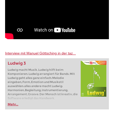
Interview mit Manuel Göttsching in der taz...
Ludwig 3
Ludwig macht Musik. Ludwig hilft beim
Komponieren. Ludwig arrangiert für Bands. Mit
Ludwig geht alles ganz einfach: Melodie
eingeben, Form, Emotion und Musikstil
auswählen: alles andere macht Ludwig:
Harmonien, Begleitung, Instrumentierung,
Arrangement, Groove. Der Mensch ist kreativ, die
Software erledigt das Handwerk.
Mehr...