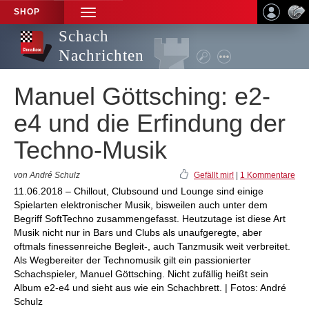
SHOP
TOGGLE
NAVIGATION
Schach
Nachrichten
Manuel Göttsching: e2-
e4 und die Erfindung der
Techno-Musik
von André Schulz
Gefällt mir!
|
1 Kommentare
11.06.2018 – Chillout, Clubsound und Lounge sind einige
Spielarten elektronischer Musik, bisweilen auch unter dem
Begriff SoftTechno zusammengefasst. Heutzutage ist diese Art
Musik nicht nur in Bars und Clubs als unaufgeregte, aber
oftmals finessenreiche Begleit-, auch Tanzmusik weit verbreitet.
Als Wegbereiter der Technomusik gilt ein passionierter
Schachspieler, Manuel Göttsching. Nicht zufällig heißt sein
Album e2-e4 und sieht aus wie ein Schachbrett. | Fotos: André
Schulz