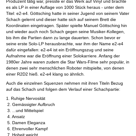
Produzent tätig war, presste er das Werk auf Vinyl und brachte
es als LP in einer Auflage von 1000 Stück heraus - unter dem
Titel: e2-e4. Göttsching hatte in seiner Jugend von seinem Vater
Schach gelernt und dieser hatte sich auf seinem Brett die
Koordinaten eingetragen. Später spielte Manuel Göttsching hin
und wieder auch noch Schach gegen seine Musiker-Kollegen,
bis ihm die Partien dann zu lange dauerten. Schon bevor er
seine erste Solo-LP herausbrachte, war ihm der Name e2-e4
dafür eingefallen: e2-e4 ist ein Eröffnungszug und seine
Aufnahme war die Eröffnung einer Solokarriere. Anfang der
1980er Jahre waren zudem die Star Wars-Filme sehr populär, in
denen zwei sehr menschlichen Roboter mitspielte, von denen
einer R2D2 hieß. e2-e4 klang so ähnlich.
Auch die einzelnen Squenzen nehmen mit ihren Titeln Bezug
auf das Schach und folgen dem Verlauf einer Schachpartie:
1. Ruhige Nervosität
2. Gemässigter Aufbruch
3. ...und Mittelspiel
4. Ansatz
5. Damen Eleganza
6. Ehrenvoller Kampf
7. Hoheit weicht