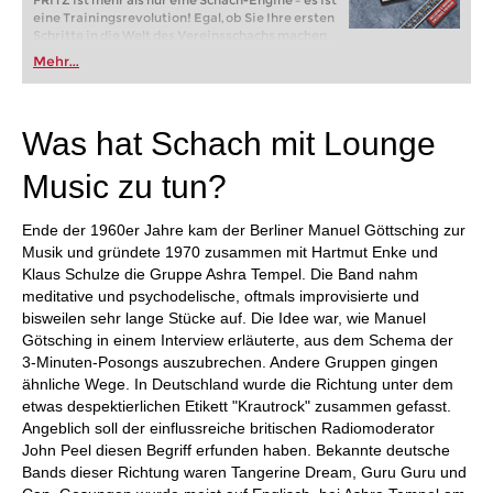
FRITZ ist mehr als nur eine Schach-Engine – es ist
eine Trainingsrevolution! Egal, ob Sie Ihre ersten
Schritte in die Welt des Vereinsschachs machen
oder bereits auf Turnierniveau spielen: Mit
Mehr...
FRITZ trainieren Sie effizienter, intelligenter und
individueller als je zuvor.
Was hat Schach mit Lounge
Music zu tun?
Ende der 1960er Jahre kam der Berliner Manuel Göttsching zur
Musik und gründete 1970 zusammen mit Hartmut Enke und
Klaus Schulze die Gruppe Ashra Tempel. Die Band nahm
meditative und psychodelische, oftmals improvisierte und
bisweilen sehr lange Stücke auf. Die Idee war, wie Manuel
Götsching in einem Interview erläuterte, aus dem Schema der
3-Minuten-Posongs auszubrechen. Andere Gruppen gingen
ähnliche Wege. In Deutschland wurde die Richtung unter dem
etwas despektierlichen Etikett "Krautrock" zusammen gefasst.
Angeblich soll der einflussreiche britischen Radiomoderator
John Peel diesen Begriff erfunden haben. Bekannte deutsche
Bands dieser Richtung waren Tangerine Dream, Guru Guru und