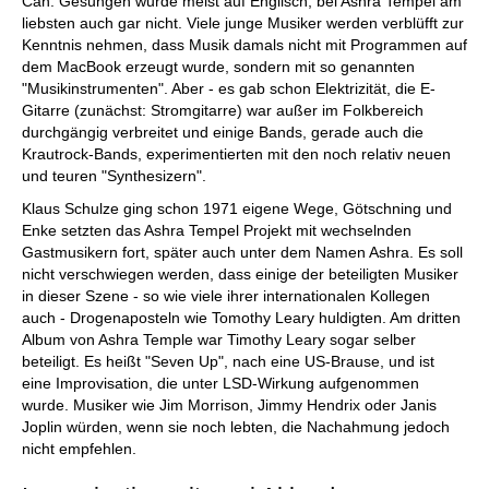
Can. Gesungen wurde meist auf Englisch, bei Ashra Tempel am
liebsten auch gar nicht. Viele junge Musiker werden verblüfft zur
Kenntnis nehmen, dass Musik damals nicht mit Programmen auf
dem MacBook erzeugt wurde, sondern mit so genannten
"Musikinstrumenten". Aber - es gab schon Elektrizität, die E-
Gitarre (zunächst: Stromgitarre) war außer im Folkbereich
durchgängig verbreitet und einige Bands, gerade auch die
Krautrock-Bands, experimentierten mit den noch relativ neuen
und teuren "Synthesizern".
Klaus Schulze ging schon 1971 eigene Wege, Götschning und
Enke setzten das Ashra Tempel Projekt mit wechselnden
Gastmusikern fort, später auch unter dem Namen Ashra. Es soll
nicht verschwiegen werden, dass einige der beteiligten Musiker
in dieser Szene - so wie viele ihrer internationalen Kollegen
auch - Drogenaposteln wie Tomothy Leary huldigten. Am dritten
Album von Ashra Temple war Timothy Leary sogar selber
beteiligt. Es heißt "Seven Up", nach eine US-Brause, und ist
eine Improvisation, die unter LSD-Wirkung aufgenommen
wurde. Musiker wie Jim Morrison, Jimmy Hendrix oder Janis
Joplin würden, wenn sie noch lebten, die Nachahmung jedoch
nicht empfehlen.