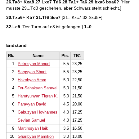
26.Ta8+ Kxa8 27.Lxc7 Td6 28.Ta1+ Ta6 29.bxa6 bxa6?
[Hier
musste 29...Td3 geschehen, aber Schwarz steht schlecht.]
30.Txa6+ Kb7 31.Tf6 Sce7
[31...Kxc7 32.Sxd5+]
32.Le5
[Der Turm auf e3 ist gefangen.]
1–0
Endstand
Rk.
Name
Pts.
TB1
1
Petrosyan Manuel
5,5
23,25
2
Sargsyan Shant
5,5
23,25
3
Hakobyan Aram
5,0
22,50
4
Ter-Sahakyan Samvel
5,0
21,50
5
Harutyunyan Tigran K.
5,0
21,50
6
Paravyan David
4,5
20,00
7
Gabuzyan Hovhannes
4,0
17,25
Sevian Samuel
4,0
17,25
9
Martirosyan Haik
3,5
16,50
10
Gharibyan Mamikon
3,0
13,00