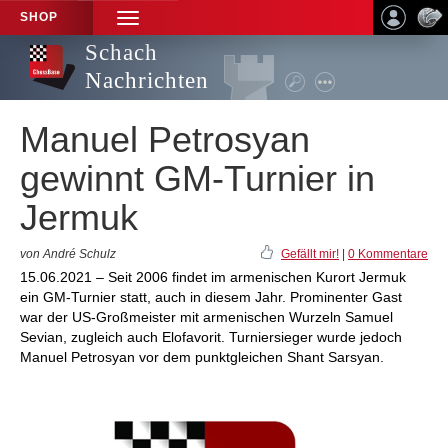
SHOP
TOGGLE
NAVIGATION
Schach
Nachrichten
Manuel Petrosyan
gewinnt GM-Turnier in
Jermuk
von André Schulz
Gefällt mir!
|
0 Kommentare
15.06.2021 – Seit 2006 findet im armenischen Kurort Jermuk
ein GM-Turnier statt, auch in diesem Jahr. Prominenter Gast
war der US-Großmeister mit armenischen Wurzeln Samuel
Sevian, zugleich auch Elofavorit. Turniersieger wurde jedoch
Manuel Petrosyan vor dem punktgleichen Shant Sarsyan.