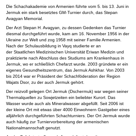
individueller als je zuvor.
Die Schachakademie von Armenien führte vom 5. bis 13. Juni in
Jermuk ein stark besetztes GM-Turnier durch, das Stepan
Avagyan Memorial.
Der Arzt Stepan H. Avagyan, zu dessen Gedenken das Turnier
diesmal durchgeführt wurde, kam am 16. November 1956 in der
Ukraine zur Welt und zog 1958 mit seiner Familie Armenien.
Nach der Schulausbildung in Vayq studierte er an
der Staatlichen Medizinischen Universität Eriwan Medizin und
praktizierte nach Abschluss des Studiums am Krankenhaus in
Jermuk, wo er schließlich Chefarzt wurde. 2003 gründete er ein
eigenes Gesundheitszentrum, das Jermuk Ashkhar. Von 2003
bis 2014 war er Präsident der Schachföderation der Region
Wajats Dsor, zu der auch Jermuk gehört.
Der reizvoll gelegen Ort Jermuk (Dschermuk) war wegen seiner
Thermalquellen zu Sowjetzeiten ein beliebter Kurort. Das
Wasser wurde auch als Mineralwasser abgefüllt. Seit 2006 ist
der kleine Ort mit etwas über 4000 Einwohnern Gastgeber eines
alljährlich durchgeführten Schachturniers. Der Ort Jermuk wurde
auch häufig zur Turniervorbereitung der armenischen
Nationalmannschaft genutzt.