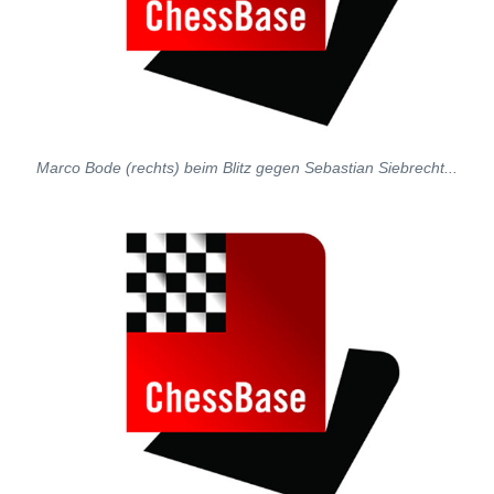
Marco Bode (rechts) beim Blitz gegen Sebastian Siebrecht...