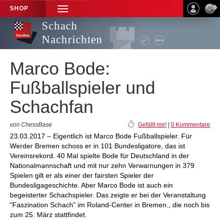
SHOP
TOGGLE
NAVIGATION
Schach
Nachrichten
Marco Bode:
Fußballspieler und
Schachfan
von ChessBase
Gefällt mir!
|
0 Kommentare
23.03.2017 – Eigentlich ist Marco Bode Fußballspieler. Für
Werder Bremen schoss er in 101 Bundesligatore, das ist
Vereinsrekord. 40 Mal spielte Bode für Deutschland in der
Nationalmannschaft und mit nur zehn Verwarnungen in 379
Spielen gilt er als einer der fairsten Spieler der
Bundesligageschichte. Aber Marco Bode ist auch ein
begeisterter Schachspieler. Das zeigte er bei der Veranstaltung
"Faszination Schach" im Roland-Center in Bremen., die noch bis
zum 25. März stattfindet.