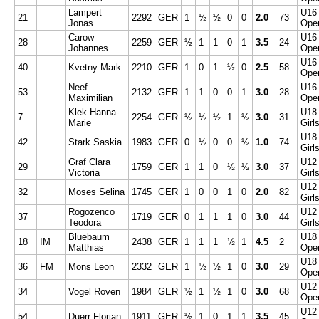
Lampert
U16
21
2292
GER
1
½
½
0
0
2.0
73
Jonas
Ope
Carow
U16
28
2259
GER
½
1
1
0
1
3.5
24
Johannes
Ope
U16
40
Kvetny Mark
2210
GER
1
0
1
½
0
2.5
58
Ope
Neef
U16
53
2132
GER
1
1
0
0
1
3.0
28
Maximilian
Ope
Klek Hanna-
U18
7
2254
GER
½
½
½
1
½
3.0
31
Marie
Girl
U18
42
Stark Saskia
1983
GER
0
½
0
0
½
1.0
74
Girl
Graf Clara
U12
29
1759
GER
1
1
0
½
½
3.0
37
Victoria
Girl
U12
32
Moses Selina
1745
GER
1
0
0
1
0
2.0
82
Girl
Rogozenco
U12
37
1719
GER
0
1
1
1
0
3.0
44
Teodora
Girl
Bluebaum
U18
18
IM
2438
GER
1
1
1
½
1
4.5
2
Matthias
Ope
U18
36
FM
Mons Leon
2332
GER
1
½
½
1
0
3.0
29
Ope
U12
34
Vogel Roven
1984
GER
½
1
½
1
0
3.0
68
Ope
U12
54
Duerr Florian
1911
GER
½
1
0
1
1
3.5
45