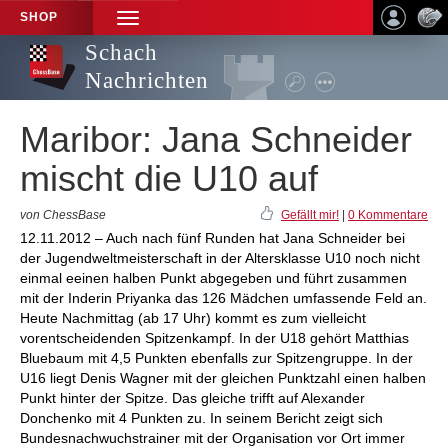
SHOP
TOGGLE
NAVIGATION
Schach
Nachrichten
Maribor: Jana Schneider
mischt die U10 auf
von ChessBase
Gefällt mir!
|
0 Kommentare
12.11.2012 – Auch nach fünf Runden hat Jana Schneider bei
der Jugendweltmeisterschaft in der Altersklasse U10 noch nicht
einmal eeinen halben Punkt abgegeben und führt zusammen
mit der Inderin Priyanka das 126 Mädchen umfassende Feld an.
Heute Nachmittag (ab 17 Uhr) kommt es zum vielleicht
vorentscheidenden Spitzenkampf. In der U18 gehört Matthias
Bluebaum mit 4,5 Punkten ebenfalls zur Spitzengruppe. In der
U16 liegt Denis Wagner mit der gleichen Punktzahl einen halben
Punkt hinter der Spitze. Das gleiche trifft auf Alexander
Donchenko mit 4 Punkten zu. In seinem Bericht zeigt sich
Bundesnachwuchstrainer mit der Organisation vor Ort immer