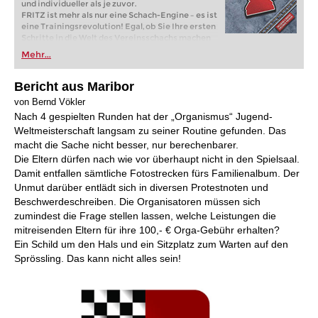
und individueller als je zuvor.
FRITZ ist mehr als nur eine Schach-Engine – es ist
eine Trainingsrevolution! Egal, ob Sie Ihre ersten
Schritte in die Welt des Vereinsschachs machen
oder bereits auf Turnierniveau spielen: Mit
Mehr...
FRITZ trainieren Sie effizienter, intelligenter und
individueller als je zuvor.
Bericht aus Maribor
von Bernd Vökler
Nach 4 gespielten Runden hat der „Organismus“ Jugend-
Weltmeisterschaft langsam zu seiner Routine gefunden. Das
macht die Sache nicht besser, nur berechenbarer.
Die Eltern dürfen nach wie vor überhaupt nicht in den Spielsaal.
Damit entfallen sämtliche Fotostrecken fürs Familienalbum. Der
Unmut darüber entlädt sich in diversen Protestnoten und
Beschwerdeschreiben. Die Organisatoren müssen sich
zumindest die Frage stellen lassen, welche Leistungen die
mitreisenden Eltern für ihre 100,- € Orga-Gebühr erhalten?
Ein Schild um den Hals und ein Sitzplatz zum Warten auf den
Sprössling. Das kann nicht alles sein!