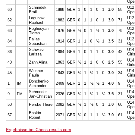
Ope
Schmidek
U12
60
1888
GER
1
0
1
0
1
3.0
58
Emil
Ope
Lagunow
U12
62
1882
GER
0
1
1
0
1
3.0
71
Raphael
Ope
Poghosyan
U12
63
1876
GER
½
0
1
½
1
3.0
79
Tigran
Ope
Pallas
U12
84
1814
GER
1
1
0
½
1
3.5
31
Sebastian
Ope
Schwarz
U14
36
1884
GER
1
0
1
1
0
3.0
43
Larissa
Girl
U14
40
Zahn Alina
1863
GER
½
1
1
0
0
2.5
55
Girl
Wiesner
U14
45
1843
GER
½
1
½
1
0
3.0
34
Paula
Girl
Donchenko
U14
1
IM
2409
GER
1
1
½
½
1
4.0
9
Alexander
Ope
Schroeder
U14
9
FM
2326
GER
½
1
½
1
½
3.5
31
Jan-Christian
Ope
U14
50
Perske Thore
2082
GER
½
1
½
0
1
3.0
60
Ope
Baskin
U14
57
2071
GER
½
0
1
1
½
3.0
61
Robert
Ope
Ergebnisse bei Chess-results.com