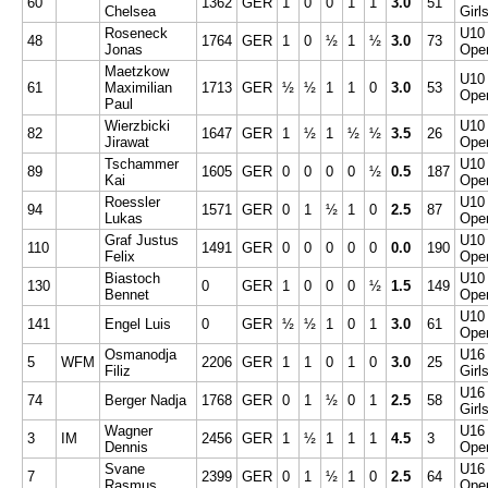
60
1362
GER
1
0
0
1
1
3.0
51
Chelsea
Girl
Roseneck
U10
48
1764
GER
1
0
½
1
½
3.0
73
Jonas
Ope
Maetzkow
U10
61
Maximilian
1713
GER
½
½
1
1
0
3.0
53
Ope
Paul
Wierzbicki
U10
82
1647
GER
1
½
1
½
½
3.5
26
Jirawat
Ope
Tschammer
U10
89
1605
GER
0
0
0
0
½
0.5
187
Kai
Ope
Roessler
U10
94
1571
GER
0
1
½
1
0
2.5
87
Lukas
Ope
Graf Justus
U10
110
1491
GER
0
0
0
0
0
0.0
190
Felix
Ope
Biastoch
U10
130
0
GER
1
0
0
0
½
1.5
149
Bennet
Ope
U10
141
Engel Luis
0
GER
½
½
1
0
1
3.0
61
Ope
Osmanodja
U16
5
WFM
2206
GER
1
1
0
1
0
3.0
25
Filiz
Girl
U16
74
Berger Nadja
1768
GER
0
1
½
0
1
2.5
58
Girl
Wagner
U16
3
IM
2456
GER
1
½
1
1
1
4.5
3
Dennis
Ope
Svane
U16
7
2399
GER
0
1
½
1
0
2.5
64
Rasmus
Ope