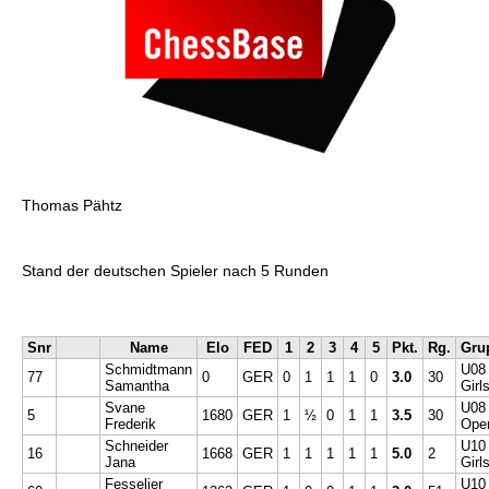
Thomas Pähtz
Stand der deutschen Spieler nach 5 Runden
Snr
Name
Elo
FED
1
2
3
4
5
Pkt.
Rg.
Gru
Schmidtmann
U08
77
0
GER
0
1
1
1
0
3.0
30
Samantha
Girl
Svane
U08
5
1680
GER
1
½
0
1
1
3.5
30
Frederik
Ope
Schneider
U10
16
1668
GER
1
1
1
1
1
5.0
2
Jana
Girl
Fesselier
U10