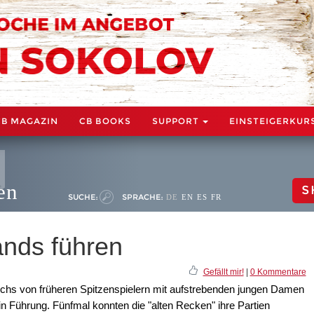
CB MAGAZIN
CB BOOKS
SUPPORT
EINSTEIGERKUR
en
S
SUCHE:
SPRACHE:
DE
EN
ES
FR
nds führen
Gefällt mir!
|
0 Kommentare
ichs von früheren Spitzenspielern mit aufstrebenden jungen Damen
5 in Führung. Fünfmal konnten die "alten Recken" ihre Partien