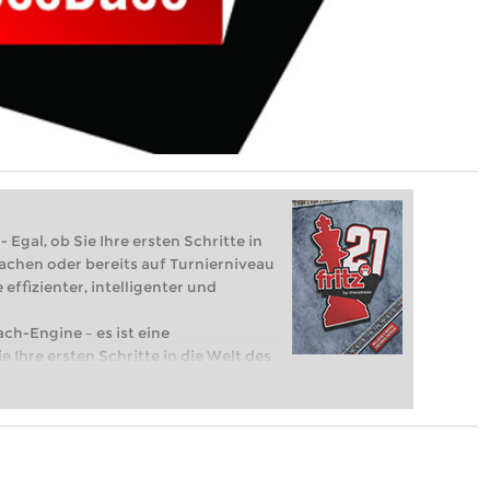
 Egal, ob Sie Ihre ersten Schritte in
achen oder bereits auf Turnierniveau
 effizienter, intelligenter und
ach-Engine – es ist eine
e Ihre ersten Schritte in die Welt des
eits auf Turnierniveau spielen: Mit
 intelligenter und individueller als je