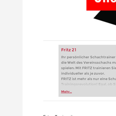
Fritz 21
Ihr persönlicher Schachtrainer -
die Welt des Vereinsschachs m
spielen: Mit FRITZ trainieren Sie
individueller als je zuvor.
FRITZ ist mehr als nur eine Sch
Trainingsrevolution! Egal, ob Si
Vereinsschachs machen oder ber
Mehr...
FRITZ trainieren Sie effizienter,
zuvor.