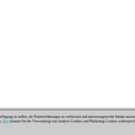
fügung zu stellen, die Nutzererfahrungen zu verbessern und interessengerechte Inhalte aus
n.
Hier
können Sie der Verwendung von Analyse-Cookies und Marketing-Cookies widersprechen
ntakt
|
Cookies Management
|
Lizenzen
|
Compliance Hotline
|
Home