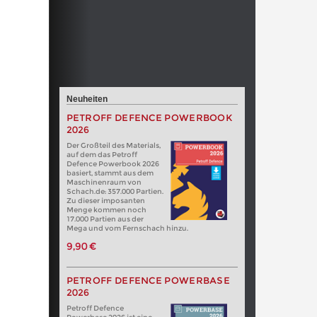
Neuheiten
PETROFF DEFENCE POWERBOOK
2026
Der Großteil des Materials,
auf dem das Petroff
Defence Powerbook 2026
basiert, stammt aus dem
Maschinenraum von
Schach.de: 357.000 Partien.
Zu dieser imposanten
Menge kommen noch
17.000 Partien aus der
Mega und vom Fernschach hinzu.
9,90 €
PETROFF DEFENCE POWERBASE
2026
Petroff Defence