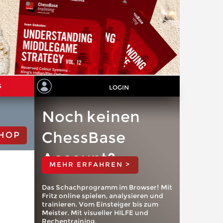
S
LOGIN
Noch keinen
ChessBase
HOP
Account?
MEHR ERFAHREN >
Das Schachprogramm im Browser! Mit
Fritz online spielen, analysieren und
trainieren. Vom Einsteiger bis zum
Meister. Mit visueller HILFE und
Rechentraining.