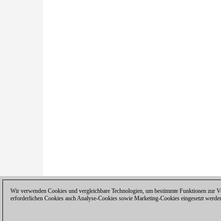
Wir verwenden Cookies und vergleichbare Technologien, um bestimmte Funktionen zur Ver
erforderlichen Cookies auch Analyse-Cookies sowie Marketing-Cookies eingesetzt werde
Datenschutzhinweis
|
Impressum
|
Ko