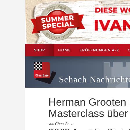
HOME
ERÖFFNUNGEN A-Z
SHOP
Schach Nachricht
Herman Grooten 
Masterclass über
von ChessBase