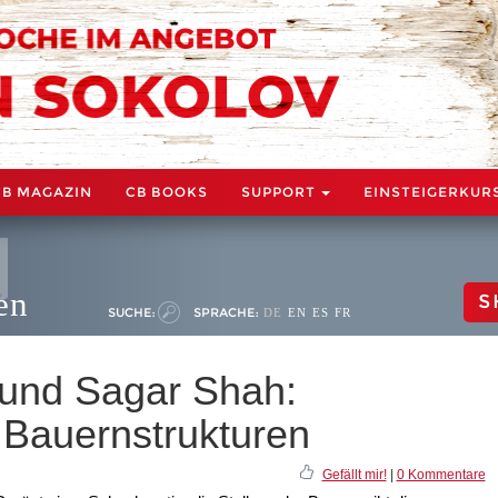
CB MAGAZIN
CB BOOKS
SUPPORT
EINSTEIGERKUR
en
S
SUCHE:
SPRACHE:
DE
EN
ES
FR
und Sagar Shah:
 Bauernstrukturen
Gefällt mir!
|
0 Kommentare