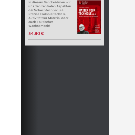
In diesem Band widmen wir
uns den zentralen Aspekten
der Schachtechnik. u.a.
Präzise Endspieltechnik,
Aktivität vor Material oder
auch Taktischer
Wachsamkeit!
34,90 €