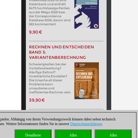
Powerbase 2026 ist eine
Datenbank und enthält
6475 hochklassige Partien
aus der Mega 2026 bzw.
der Correspondence
Database 2026, davon sind
682 kommentiert.
9,90 €
RECHNEN UND ENTSCHEIDEN
BAND 3:
VARIANTENBERECHNUNG
Schwierigkeiten bei der
Vorteilsverwertung?
Häufige Zeitnot?
Unerklärliche Einsteller?
Die Ursache all dieser
Probleme kann
unsauberes und
ineffizientes Rechnen sein.
39,90 €
zuspielen. Abhängig von ihrem Verwendungszweck können dabei neben technisch
. Weitere Informationen finden Sie in unserer
Datenschutzerklärung
.
Detaillierte
Alles
Alles