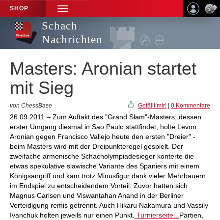
SHOP
TOGGLE
NAVIGATION
Schach
Nachrichten
Masters: Aronian startet
mit Sieg
von ChessBase
Gefällt mir!
|
0 Kommentare
26.09.2011 – Zum Auftakt des "Grand Slam"-Masters, dessen
erster Umgang diesmal in Sao Paulo stattfindet, holte Levon
Aronian gegen Francisco Vallejo heute den ersten "Dreier" -
beim Masters wird mit der Dreipunkteregel gespielt. Der
zweifache armenische Schacholympiadesieger konterte die
etwas spekulative slawische Variante des Spaniers mit einem
Königsangriff und kam trotz Minusfigur dank vieler Mehrbauern
im Endspiel zu entscheidendem Vorteil. Zuvor hatten sich
Magnus Carlsen und Viswantahan Anand in der Berliner
Verteidigung remis getrennt. Auch Hikaru Nakamura und Vassily
Ivanchuk holten jeweils nur einen Punkt.
Turnierseite...
Partien,