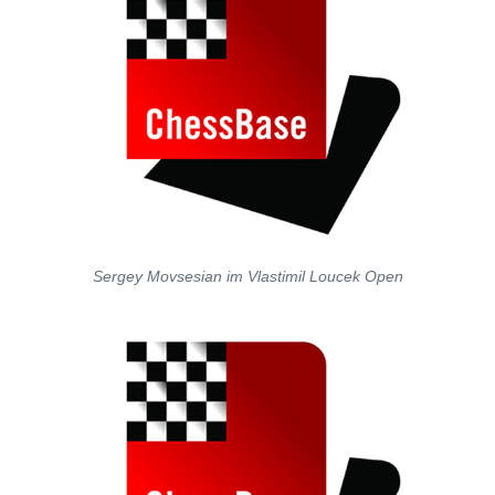
Sergey Movsesian im Vlastimil Loucek Open