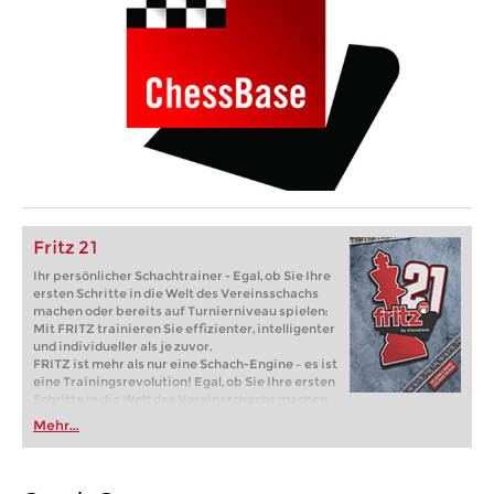
Fritz 21
Ihr persönlicher Schachtrainer - Egal, ob Sie Ihre
ersten Schritte in die Welt des Vereinsschachs
machen oder bereits auf Turnierniveau spielen:
Mit FRITZ trainieren Sie effizienter, intelligenter
und individueller als je zuvor.
FRITZ ist mehr als nur eine Schach-Engine – es ist
eine Trainingsrevolution! Egal, ob Sie Ihre ersten
Schritte in die Welt des Vereinsschachs machen
oder bereits auf Turnierniveau spielen: Mit
Mehr...
FRITZ trainieren Sie effizienter, intelligenter und
individueller als je zuvor.