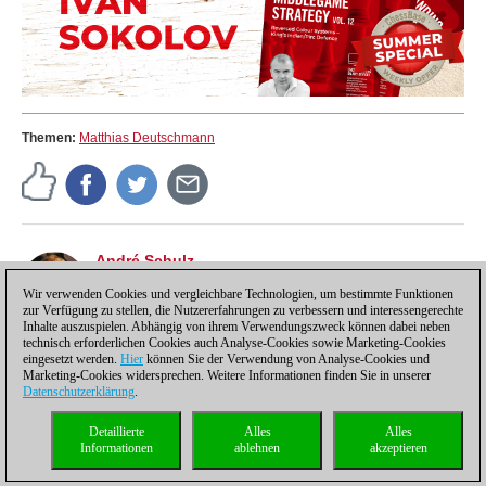
Themen:
Matthias Deutschmann
André Schulz
André Schulz, seit 1991 bei ChessBase, ist seit 1997
der Redakteur der deutschsprachigen ChessBase
Wir verwenden Cookies und vergleichbare Technologien, um bestimmte Funktionen
zur Verfügung zu stellen, die Nutzererfahrungen zu verbessern und interessengerechte
Schachnachrichten-Seite.
Inhalte auszuspielen. Abhängig von ihrem Verwendungszweck können dabei neben
technisch erforderlichen Cookies auch Analyse-Cookies sowie Marketing-Cookies
eingesetzt werden.
Hier
können Sie der Verwendung von Analyse-Cookies und
Marketing-Cookies widersprechen. Weitere Informationen finden Sie in unserer
Datenschutzerklärung
.
Datenschutzhinweis
|
Impressum
|
Kontakt
|
Cookies Management
|
Lizenzen
|
Detaillierte
Alles
Alles
Compliance Hotline
|
Home
Informationen
ablehnen
akzeptieren
© 2017 ChessBase GmbH | Osterbekstraße 90a | 22083 Hamburg | Deutschland
coldest news