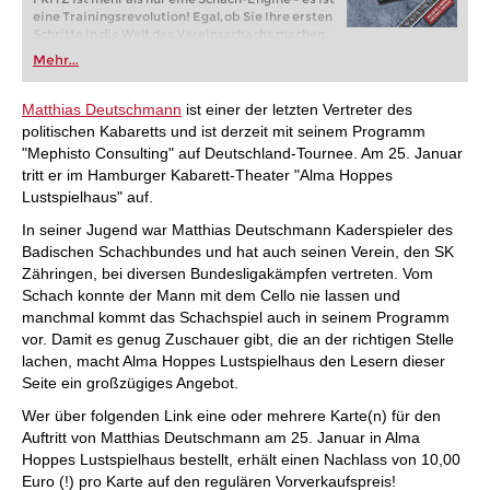
eine Trainingsrevolution! Egal, ob Sie Ihre ersten
Schritte in die Welt des Vereinsschachs machen
oder bereits auf Turnierniveau spielen: Mit
Mehr...
FRITZ trainieren Sie effizienter, intelligenter und
individueller als je zuvor.
Matthias Deutschmann
ist einer der letzten Vertreter des
politischen Kabaretts und ist derzeit mit seinem Programm
"Mephisto Consulting" auf Deutschland-Tournee. Am 25. Januar
tritt er im Hamburger Kabarett-Theater "Alma Hoppes
Lustspielhaus" auf.
In seiner Jugend war Matthias Deutschmann Kaderspieler des
Badischen Schachbundes und hat auch seinen Verein, den SK
Zähringen, bei diversen Bundesligakämpfen vertreten. Vom
Schach konnte der Mann mit dem Cello nie lassen und
manchmal kommt das Schachspiel auch in seinem Programm
vor. Damit es genug Zuschauer gibt, die an der richtigen Stelle
lachen, macht Alma Hoppes Lustspielhaus den Lesern dieser
Seite ein großzügiges Angebot.
Wer über folgenden Link eine oder mehrere Karte(n) für den
Auftritt von Matthias Deutschmann am 25. Januar in Alma
Hoppes Lustspielhaus bestellt, erhält einen Nachlass von 10,00
Euro (!) pro Karte auf den regulären Vorverkaufspreis!