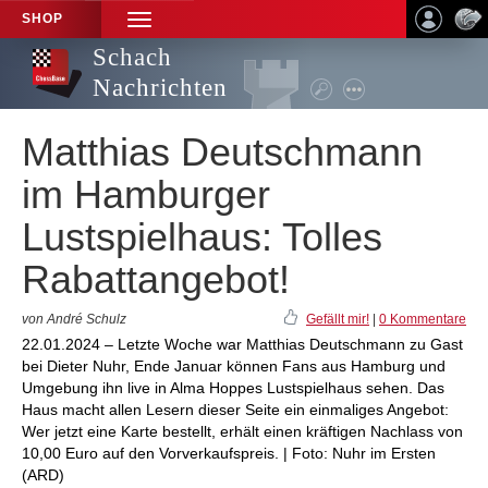
SHOP
TOGGLE
NAVIGATION
Schach
Nachrichten
Matthias Deutschmann
im Hamburger
Lustspielhaus: Tolles
Rabattangebot!
von André Schulz
Gefällt mir!
|
0 Kommentare
22.01.2024 – Letzte Woche war Matthias Deutschmann zu Gast
bei Dieter Nuhr, Ende Januar können Fans aus Hamburg und
Umgebung ihn live in Alma Hoppes Lustspielhaus sehen. Das
Haus macht allen Lesern dieser Seite ein einmaliges Angebot:
Wer jetzt eine Karte bestellt, erhält einen kräftigen Nachlass von
10,00 Euro auf den Vorverkaufspreis. | Foto: Nuhr im Ersten
(ARD)