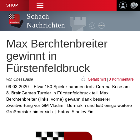
SHOP
TOGGLE
NAVIGATION
Schach
Nachrichten
Max Berchtenbreiter
gewinnt in
Fürstenfeldbruck
von ChessBase
Gefällt mir!
|
0 Kommentare
09.03.2020 – Etwa 150 Spieler nahmen trotz Corona-Krise am
8. BrainGames Turnier in Fürstenfeldbruck teil. Max
Berchtenbreiter (links, vorne) gewann dank besserer
Zweitwertung vor GM Vladimir Burmakin und ließ einige weitere
Großmeister hinter sich. | Fotos: Stanley Yin