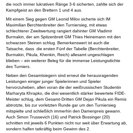
die noch immer lukrativen Ränge 3-6 sicherten, zahlte sich der
Kampfgeist an den Brettern 1 und 4 aus.
Mit einem Sieg gegen GM Leonid Milov sicherte sich IM
Maximilian Berchtenbreiter den Turniersieg, mit etwas
schlechterer Zweitwertung rangiert dahinter GM Vladimir
Burmakin, der am Spitzenbrett GM Thies Heinemann mit den
schwarzen Steinen schlug. Bemerkenswert ist auch die
Tatsache, dass die ersten Fünf der Tabelle (Berchtenbreiter,
Burmakin, Pikula, Khenkin, Reich) allesamt ungeschlagen
blieben – ein weiterer Beleg für die immense Leistungsdichte
des Turniers.
Neben den Gesamtsiegern sind erneut die herausragenden
Leistungen einiger junger Spielerinnen und Spieler
hervorzuheben, allen voran die der weißrussischen Studentin
Marharyta Khrapko, die drei wesentlich stärker bewertete FIDE-
Meister schlug, dem Gesamt-Dritten GM Dejan Pikula ein Remis
abtrotzte, bis zur vorletzten Runde gar um den Turniersieg
mitspielte und schließlich immerhin den Damenpreis gewann.
Auch Simon Trussevich (16) und Patrick Bossinger (20)
schnitten mit jeweils 6 Punkten nicht nur weit über Erwartung ab,
sondern halfen tatkräftig beim Gewinn des 2.