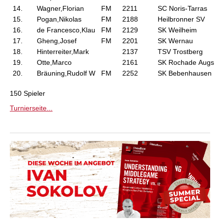
14.
Wagner,Florian
FM
2211
SC Noris-Tarras
15.
Pogan,Nikolas
FM
2188
Heilbronner SV
16.
de Francesco,Klau
FM
2129
SK Weilheim
17.
Gheng,Josef
FM
2201
SK Wernau
18.
Hinterreiter,Mark
2137
TSV Trostberg
19.
Otte,Marco
2161
SK Rochade Augs
20.
Bräuning,Rudolf W
FM
2252
SK Bebenhausen
150 Spieler
Turnierseite...