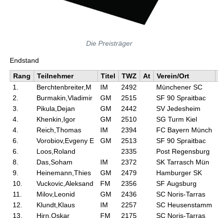
Die Preisträger
Endstand
Rang
Teilnehmer
Titel
TWZ
At
Verein/Ort
1.
Berchtenbreiter,M
IM
2492
Münchener SC
2.
Burmakin,Vladimir
GM
2515
SF 90 Spraitbac
3.
Pikula,Dejan
GM
2442
SV Jedesheim
4.
Khenkin,Igor
GM
2510
SG Turm Kiel
4.
Reich,Thomas
IM
2394
FC Bayern Münch
6.
Vorobiov,Evgeny E
GM
2513
SF 90 Spraitbac
6.
Loos,Roland
2335
Post Regensburg
8.
Das,Soham
IM
2372
SK Tarrasch Mün
9.
Heinemann,Thies
GM
2479
Hamburger SK
10.
Vuckovic,Aleksand
FM
2356
SF Augsburg
11.
Milov,Leonid
GM
2436
SC Noris-Tarras
12.
Klundt,Klaus
IM
2257
SC Heusenstamm
13.
Hirn,Oskar
FM
2175
SC Noris-Tarras