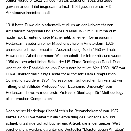
Jahren wurde er 1921 Landesmeister. Zwischen 1921 und 1956
gewann er den Titel insgesamt elfmal. 1928 gewann er die FIDE-
Amateurweltmeisterschaft.
1918 hatte Euwe ein Mathematikstudium an der Universität von
Amsterdam begonnen und schloss dieses 1923 mit "summa cum
laude" ab. Er unterrichtete Mathematik an einem Gymnasium in
Rotterdam, später an einer Mädchenschule in Amsterdam. 1926
promovierte Euwe, erneut mit Auszeichnung. Nach 1950 widmete
Euwe seine Arbeit der neuen Wissenschaft der Informatik und wurde
1956 wissenschaftlicher Beirat der US-Firma Remington Rand. Dort
war er an der Entwicklung von Computern beteiligt. Von 1959-1963 war
Euwe Direktor des Study Centre for Automatic Data Computation.
Schließlich wurde er 1954 Professor der Katholischen Universität von
Tilburg und "Affiliate Professor" der "Economic University" von
Rotterdam. Euwe war der erste Professor überhaupt für "Methodology
of Information Computation".
Nach seiner Niederlage über Aljechin im Revanchekampf von 1937
setzte sich Euwe weiter für die Verbreitung des Schachs ein und
schrieb unzählige Schachbücher und Artikel, die in der ganzen Welt
veröffentlicht wurden, darunter die Bestseller "Meister gegen Amateur"