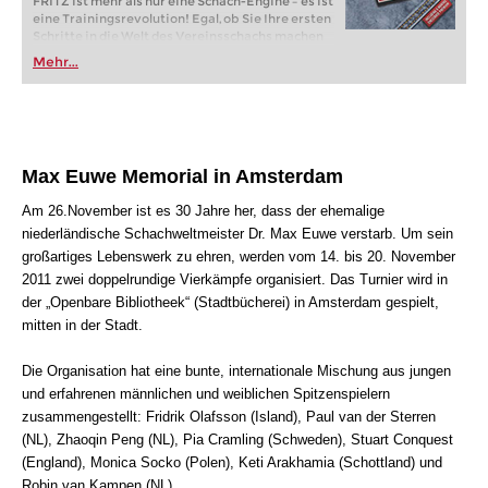
FRITZ ist mehr als nur eine Schach-Engine – es ist
eine Trainingsrevolution! Egal, ob Sie Ihre ersten
Schritte in die Welt des Vereinsschachs machen
oder bereits auf Turnierniveau spielen: Mit
Mehr...
FRITZ trainieren Sie effizienter, intelligenter und
individueller als je zuvor.
Max Euwe Memorial in Amsterdam
Am 26.November ist es 30 Jahre her, dass der ehemalige
niederländische Schachweltmeister Dr. Max Euwe verstarb. Um sein
großartiges Lebenswerk zu ehren, werden vom 14. bis 20. November
2011 zwei doppelrundige Vierkämpfe organisiert. Das Turnier wird in
der „Openbare Bibliotheek“ (Stadtbücherei) in Amsterdam gespielt,
mitten in der Stadt.
Die Organisation hat eine bunte, internationale Mischung aus jungen
und erfahrenen männlichen und weiblichen Spitzenspielern
zusammengestellt: Fridrik Olafsson (Island), Paul van der Sterren
(NL), Zhaoqin Peng (NL), Pia Cramling (Schweden), Stuart Conquest
(England), Monica Socko (Polen), Keti Arakhamia (Schottland) und
Robin van Kampen (NL).