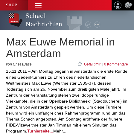
SHOP
TOGGLE
NAVIGATION
Schach
Nachrichten
Max Euwe Memorial in
Amsterdam
von ChessBase
Gefällt mir!
|
0 Kommentare
15.11.2011 – Am Montag begann in Amsterdam die erste Runde
eines Gedenkturniers zu Ehren des niederländischen
Weltmeisters Max Euwe (Weltmeister 1935-37), dessen
Todestag sich am 26. November zum dreißigsten Male jährt. Im
Zentrum der Veranstaltung stehen zwei doppelrundige
Vierkämpfe, die in der Openbare Bibliotheek“ (Stadtbücherei) im
Zentrum von Amsterdam gespielt werden. Um diese Turniere
herum wird ein umfangreiches Rahmenprogramm rund um das
Thema Schach angeboten. Am Sonntag eröffnete der frühere
FIDE-Vizeweltmeister Jan Timman mit einem Simultan das
Programm.
Turnierseite...
Mehr...