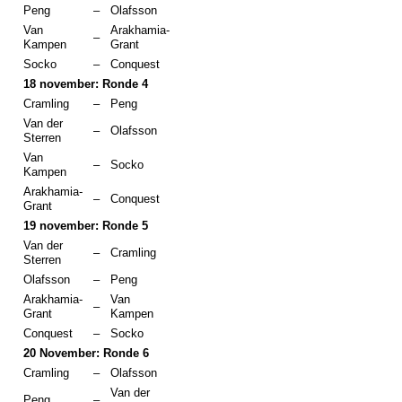
Peng
–
Olafsson
Van
Arakhamia-
–
Kampen
Grant
Socko
–
Conquest
18 november: Ronde 4
Cramling
–
Peng
Van der
–
Olafsson
Sterren
Van
–
Socko
Kampen
Arakhamia-
–
Conquest
Grant
19 november: Ronde 5
Van der
–
Cramling
Sterren
Olafsson
–
Peng
Arakhamia-
Van
–
Grant
Kampen
Conquest
–
Socko
20 November: Ronde 6
Cramling
–
Olafsson
Van der
Peng
–