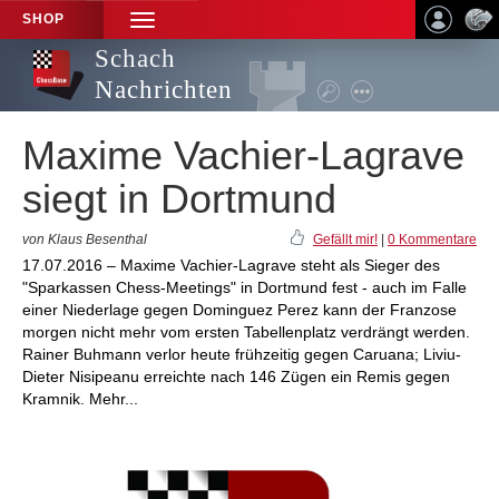
SHOP
TOGGLE
NAVIGATION
Schach
Nachrichten
Maxime Vachier-Lagrave
siegt in Dortmund
von Klaus Besenthal
Gefällt mir!
|
0 Kommentare
17.07.2016 – Maxime Vachier-Lagrave steht als Sieger des
"Sparkassen Chess-Meetings" in Dortmund fest - auch im Falle
einer Niederlage gegen Dominguez Perez kann der Franzose
morgen nicht mehr vom ersten Tabellenplatz verdrängt werden.
Rainer Buhmann verlor heute frühzeitig gegen Caruana; Liviu-
Dieter Nisipeanu erreichte nach 146 Zügen ein Remis gegen
Kramnik. Mehr...