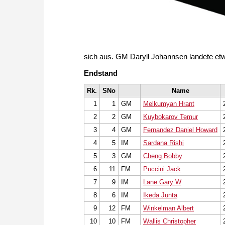
sich aus. GM Daryll Johannsen landete etw
Endstand
Rk.
SNo
Name
1
1
GM
Melkumyan Hrant
2
2
GM
Kuybokarov Temur
3
4
GM
Fernandez Daniel Howard
4
5
IM
Sardana Rishi
5
3
GM
Cheng Bobby
6
11
FM
Puccini Jack
7
9
IM
Lane Gary W
8
6
IM
Ikeda Junta
9
12
FM
Winkelman Albert
10
10
FM
Wallis Christopher