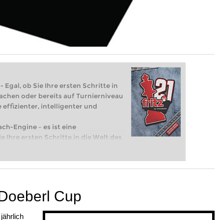
 Egal, ob Sie Ihre ersten Schritte in
achen oder bereits auf Turnierniveau
 effizienter, intelligenter und
ach-Engine – es ist eine
e Ihre ersten Schritte in die Welt des
eits auf Turnierniveau spielen: Mit
 intelligenter und individueller als je
Doeberl Cup
jährlich