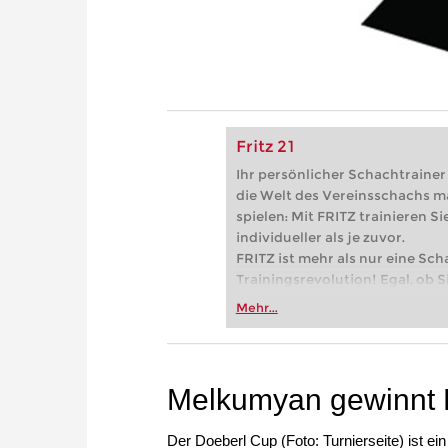
Fritz 21
Ihr persönlicher Schachtrainer -
die Welt des Vereinsschachs m
spielen: Mit FRITZ trainieren Sie
individueller als je zuvor.
FRITZ ist mehr als nur eine Sch
Trainingsrevolution! Egal, ob Si
Vereinsschachs machen oder ber
Mehr...
FRITZ trainieren Sie effizienter,
zuvor.
Melkumyan gewinnt 
Der Doeberl Cup (Foto: Turnierseite) ist ein 