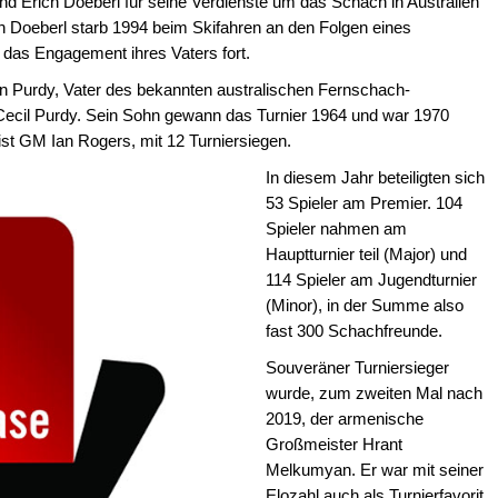
d Erich Doeberl für seine Verdienste um das Schach in Australien
ch Doeberl starb 1994 beim Skifahren an den Folgen eines
 das Engagement ihres Vaters fort.
n Purdy, Vater des bekannten australischen Fernschach-
Cecil Purdy. Sein Sohn gewann das Turnier 1964 und war 1970
 ist GM Ian Rogers, mit 12 Turniersiegen.
In diesem Jahr beteiligten sich
53 Spieler am Premier. 104
Spieler nahmen am
Hauptturnier teil (Major) und
114 Spieler am Jugendturnier
(Minor), in der Summe also
fast 300 Schachfreunde.
Souveräner Turniersieger
wurde, zum zweiten Mal nach
2019, der armenische
Großmeister Hrant
Melkumyan. Er war mit seiner
Elozahl auch als Turnierfavorit