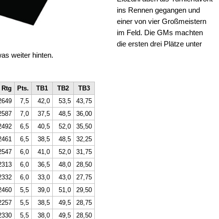
ins Rennen gegangen und
einer von vier Großmeistern
im Feld. Die GMs machten
die ersten drei Plätze unter
as weiter hinten.
Rtg
Pts.
TB1
TB2
TB3
2649
7,5
42,0
53,5
43,75
2587
7,0
37,5
48,5
36,00
2492
6,5
40,5
52,0
35,50
2461
6,5
38,5
48,5
32,25
2547
6,0
41,0
52,0
31,75
2313
6,0
36,5
48,0
28,50
2332
6,0
33,0
43,0
27,75
2460
5,5
39,0
51,0
29,50
2257
5,5
38,5
49,5
28,75
2330
5,5
38,0
49,5
28,50