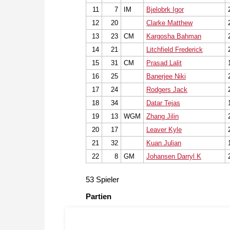
11
7
IM
Bjelobrk Igor
12
20
Clarke Matthew
13
23
CM
Kargosha Bahman
14
21
Litchfield Frederick
15
31
CM
Prasad Lalit
16
25
Banerjee Niki
17
24
Rodgers Jack
18
34
Datar Tejas
19
13
WGM
Zhang Jilin
20
17
Leaver Kyle
21
32
Kuan Julian
22
8
GM
Johansen Darryl K
53 Spieler
Partien