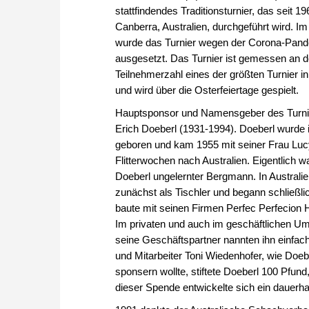
stattfindendes Traditionsturnier, das seit 19
Canberra, Australien, durchgeführt wird. I
wurde das Turnier wegen der Corona-Pan
ausgesetzt. Das Turnier ist gemessen an d
Teilnehmerzahl eines der größten Turnier in
und wird über die Osterfeiertage gespielt.
Hauptsponsor und Namensgeber des Turni
Erich Doeberl (1931-1994). Doeberl wurde 
geboren und kam 1955 mit seiner Frau Luc
Flitterwochen nach Australien. Eigentlich w
Doeberl ungelernter Bergmann. In Australien
zunächst als Tischler und begann schließ
baute mit seinen Firmen Perfec Perfecion 
Im privaten und auch im geschäftlichen U
seine Geschäftspartner nannten ihn einfach
und Mitarbeiter Toni Wiedenhofer, wie Doebe
sponsern wollte, stiftete Doeberl 100 Pfun
dieser Spende entwickelte sich ein dauerh