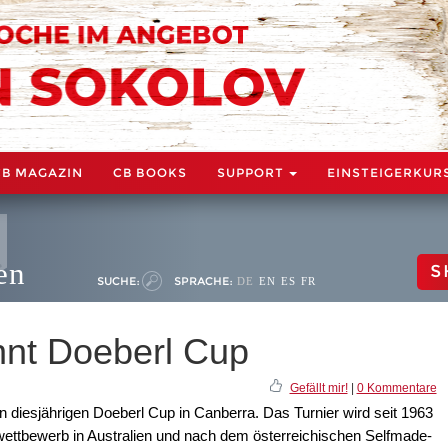
CB MAGAZIN
CB BOOKS
SUPPORT
EINSTEIGERKUR
en
S
SUCHE:
SPRACHE:
DE
EN
ES
FR
nt Doeberl Cup
Gefällt mir!
|
0 Kommentare
diesjährigen Doeberl Cup in Canberra. Das Turnier wird seit 1963
wettbewerb in Australien und nach dem österreichischen Selfmade-