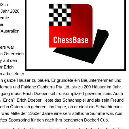
63 in
m Jahr 2020
demie
er
 Australien
ers war
in Österreich
y auf den
ar Erich
 arbeitete er
lich ganze Häuser zu bauen. Er gründete ein Bauunternehmen und
Homes und Fairlane Canberra Pty Ltd. bis zu 200 Häuser im Jahr.
mgang muss Erich Doeberl sehr unkompliziert gewesen sein: Auch
 "Erich". Erich Doeberl liebte das Schachspiel und als sein Freund
rl in Österreich geboren, ihn fragte, ob er nicht ein Schachturnier
d, was Mitte der 1960er Jahre eine sehr stattliche Summe war. Aus
aftes Sponsoring für den nach ihm benannten Doeberl Cup.