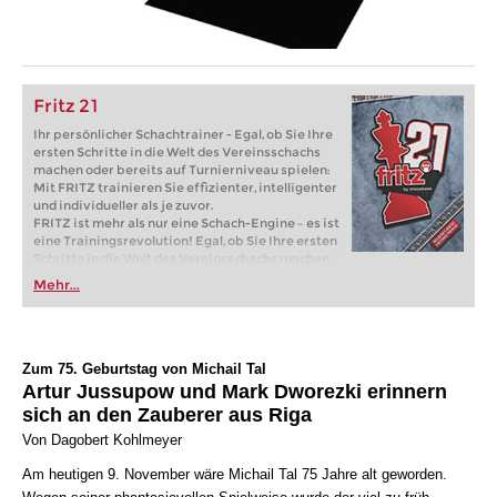
Fritz 21
Ihr persönlicher Schachtrainer - Egal, ob Sie Ihre
ersten Schritte in die Welt des Vereinsschachs
machen oder bereits auf Turnierniveau spielen:
Mit FRITZ trainieren Sie effizienter, intelligenter
und individueller als je zuvor.
FRITZ ist mehr als nur eine Schach-Engine – es ist
eine Trainingsrevolution! Egal, ob Sie Ihre ersten
Schritte in die Welt des Vereinsschachs machen
oder bereits auf Turnierniveau spielen: Mit
Mehr...
FRITZ trainieren Sie effizienter, intelligenter und
individueller als je zuvor.
Zum 75. Geburtstag von Michail Tal
Artur Jussupow und Mark Dworezki erinnern
sich an den Zauberer aus Riga
Von Dagobert Kohlmeyer
Am heutigen 9. November wäre Michail Tal 75 Jahre alt geworden.