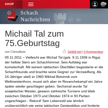
SHOP
TOGGLE
NAVIGATION
Schach
Nachrichten
Michail Tal zum
75.Geburtstag
von ChessBase
Gefällt mir!
|
0 Kommentare
09.11.2011 – Vielleicht war Michail Tal (geb. 9.11.1936 in Riga)
der hellste Stern am Schachhimmel. Sein Aufstieg war
kometenhaft. Mit seinem taktischen Überfällen begeisterte er die
Schachfreunde und brachte seine Gegner zur Verzweiflung. Als
24-Jähriger stieß er 1960 Mikhail Botvinnik vom
Weltmeisterthron, musst sich aber im Revanchekampf ein Jahre
später wieder geschlagen geben. Sechsmal wurde Tal
sowjetischer Meister, gewann zahlreiche Turniere und blieb
zwischen Oktober 1973 und Oktober 1974 in 93 Partien
ungeschlagen - Rekord! Sein Lebensstil war ähnlich
unübersichtlich wie seine taktischen Geistesblitze und forderte