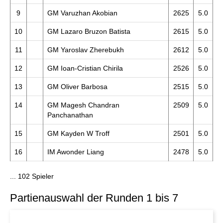
9
GM Varuzhan Akobian
2625
5.0
10
GM Lazaro Bruzon Batista
2615
5.0
11
GM Yaroslav Zherebukh
2612
5.0
12
GM Ioan-Cristian Chirila
2526
5.0
13
GM Oliver Barbosa
2515
5.0
14
GM Magesh Chandran
2509
5.0
Panchanathan
15
GM Kayden W Troff
2501
5.0
16
IM Awonder Liang
2478
5.0
... 102 Spieler
Partienauswahl der Runden 1 bis 7