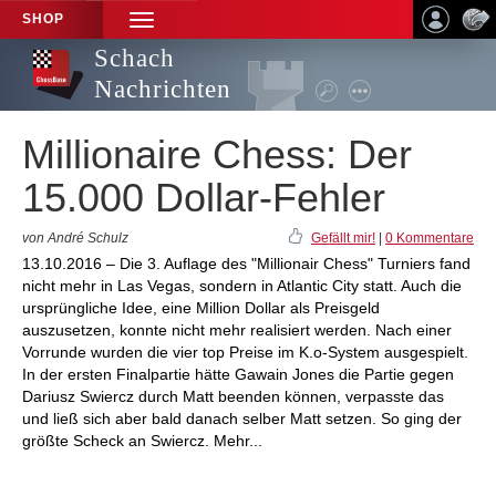
SHOP
TOGGLE
NAVIGATION
Schach
Nachrichten
Millionaire Chess: Der
15.000 Dollar-Fehler
von André Schulz
Gefällt mir!
|
0 Kommentare
13.10.2016 – Die 3. Auflage des "Millionair Chess" Turniers fand
nicht mehr in Las Vegas, sondern in Atlantic City statt. Auch die
ursprüngliche Idee, eine Million Dollar als Preisgeld
auszusetzen, konnte nicht mehr realisiert werden. Nach einer
Vorrunde wurden die vier top Preise im K.o-System ausgespielt.
In der ersten Finalpartie hätte Gawain Jones die Partie gegen
Dariusz Swiercz durch Matt beenden können, verpasste das
und ließ sich aber bald danach selber Matt setzen. So ging der
größte Scheck an Swiercz. Mehr...