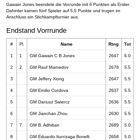
Gawain Jones beendete die Vorrunde mit 6 Punkten als Erster.
Dahinter kamen fünf Spieler auf 5,5 Punkte und trugen im
Anschluss ein Stichkampfturnier aus.
Endstand Vorrrunde
#
Pl.
Name
Rtng
Tot
1
1
GM Gawain C B Jones
2647
6.0
2
2.
GM Rauf Mamedov
2678
5.5
3
GM Jeffery Xiong
2647
5.5
4
GM Emilio Cordova
2637
5.5
5
GM Dariusz Swiercz
2636
5.5
6
GM Jianchao Zhou
2630
5.5
7
7.
GM B. Adhiban
2689
5.0
8
GM Eduardo Iturrizaga Bonelli
2658
5.0