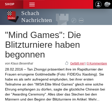
SHOP
TOGGLE
NAVIGATION
Schach
Nachrichten
"Mind Games": Die
Blitzturniere haben
begonnen
von Klaus Besenthal
Gefällt mir!
|
0 Kommentare
28.02.2016 – Tan Zhongyi präsentiert ihre im Rapidturnier der
Frauen errungene Goldmedaille (Foto: FIDE/Gu Xiaobing). Sie
habe es als sehr aufregend empfunden, bei ihrer ersten
Teilnahme an den "IMSA Elite Mind Games" gleich eine solche
Ehrung empfangen zu dürfen, sagte die glückliche Chinesin bei
der "Awarding Ceremony". Alles über das Stechen bei den
Männern und den Beginn der Blitzturniere im Artikel. Mehr...