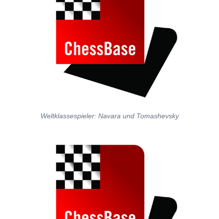
Weltklassespieler: Navara und Tomashevsky