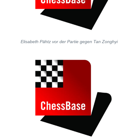
Elisabeth Pähtz vor der Partie gegen Tan Zonghyi