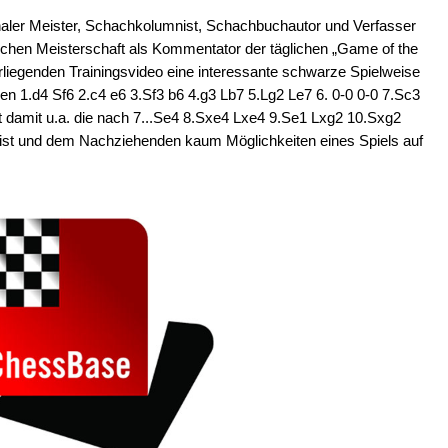
naler Meister, Schachkolumnist, Schachbuchautor und Verfasser
itschen Meisterschaft als Kommentator der täglichen „Game of the
orliegenden Trainingsvideo eine interessante schwarze Spielweise
 1.d4 Sf6 2.c4 e6 3.Sf3 b6 4.g3 Lb7 5.Lg2 Le7 6. 0-0 0-0 7.Sc3
t damit u.a. die nach 7...Se4 8.Sxe4 Lxe4 9.Se1 Lxg2 10.Sxg2
h ist und dem Nachziehenden kaum Möglichkeiten eines Spiels auf