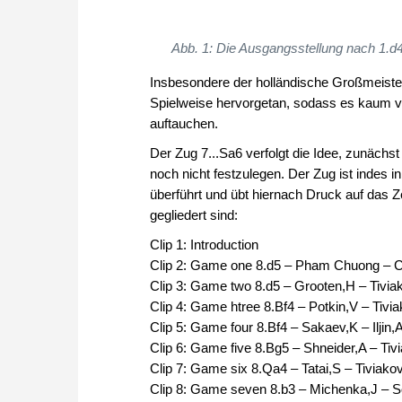
Abb. 1: Die Ausgangsstellung nach 1.d4
Insbesondere der holländische Großmeister
Spielweise hervorgetan, sodass es kaum ve
auftauchen.
Der Zug 7...Sa6 verfolgt die Idee, zunächst
noch nicht festzulegen. Der Zug ist indes in
überführt und übt hiernach Druck auf das Zen
gegliedert sind:
Clip 1: Introduction
Clip 2: Game one 8.d5 – Pham Chuong – 
Clip 3: Game two 8.d5 – Grooten,H – Tivia
Clip 4: Game htree 8.Bf4 – Potkin,V – Tivi
Clip 5: Game four 8.Bf4 – Sakaev,K – Iljin,
Clip 6: Game five 8.Bg5 – Shneider,A – Tiv
Clip 7: Game six 8.Qa4 – Tatai,S – Tiviako
Clip 8: Game seven 8.b3 – Michenka,J – 