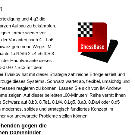
t
erteidigung und 4.g3 die
warzen Aufbau zu bekämpfen.
egner immer wieder vor
e der Varianten nach 4…La6
chwarz gern neue Wege. IM
iante 1.d4 Sf6 2.c4 e6 3.Sf3
in der Hauptvariante dieses
0-0 0-0 7.Sc3 mit dem
 Tiviakov hat mit dieser Strategie zahlreiche Erfolge erzielt und
rzüge dieses Systems. Schwarz wartet ab, flexibel, umsichtig und
gemessen reagieren zu können. Lassen Sie sich von IM Andrew
ms zeigen. Auf dieser beliebten „60-Minuten“ Reihe verrät Ihnen
ie Schwarz auf 8.b3, 8.Te1, 8.Lf4, 8.Lg5, 8.a3, 8.Da4 oder 8.d5
in modernes, solides und strategisch fundiertes Konzept im
er vor unerwartete Probleme stellen können.
iehenden gegen die
chen Dameninder