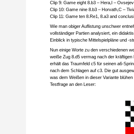
Clip 9: Game eight 8.b3 – Hera,I – Ovsejev
Clip 10: Game nine 8.b3 – Horvath,C – Tiv
Clip 11: Game ten 8.Re1, 8.a3 and conclusi
Wie man obiger Auflistung unschwer entne
vollständiger Partien analysiert, ein didak
Einblick in typische Mittelspielpläne und -s
Nun einige Worte zu den verschiedenen wei
weiße Zug 8.d5 vermag nach der kräftigen 
erhält das Traumfeld c5 für seinen a6-Spri
nach dem Schlagen auf c3. Die gut ausgew
was dem Weißen in dieser Variante blühen 
Testfrage an den Leser: