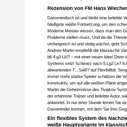
Rezension von FM Hans Wiecher
Damenindisch ist und bleibt eine beliebte V
häufigste weiße Fortsetzung, um den sch
Moderne Meister wissen, dass man den G
Probleme stellen muss. Und da die Theori
umfangreich ist und stetig wächst, geht S
Andrew Martin empfiehlt die klassische Var
b6 4.g3 Lb7! – mit einer neuen Idee! Denn 
Systems setzt Schwarz nach 5.Lg2 Le7 6.
abwartenden 7…Sa6!? auf Flexibilität. Sergei
immer mehr starke Spieler schätzen die Vo
konstruktiv, um auf alle weißen Pläne an
Martin die Geheimnisse des Tiviakov-Syste
der erfahrene Trainer und beliebte Autor, w
antwortet. In nur einer Stunde lernen Sie e
Dameninder kennen, mit dem Sie Ihre Gegn
Ein flexibles System des Nachz
weiße Hauptvariante im klassis