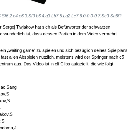
 Sf6 2.c4 e6 3.Sf3 b6 4.g3 Lb7 5.Lg2 Le7 6.0-0 0-0 7.Sc3 Sa6!?
 Sergej Tiwjakow hat sich als Befürworter der schwarzen
rwunderlich ist, dass dessen Partien in dem Video vermehrt
 ein „waiting game“ zu spielen und sich bezüglich seines Spielplans
 fast allen Abspielen nützlich, meistens wird der Springer nach c5
trum aus. Das Video ist in elf Clips aufgeteilt, die wie folgt
Cao Sang
kov,S
akov,S
A
iakov,S
v,S
Sodoma,J