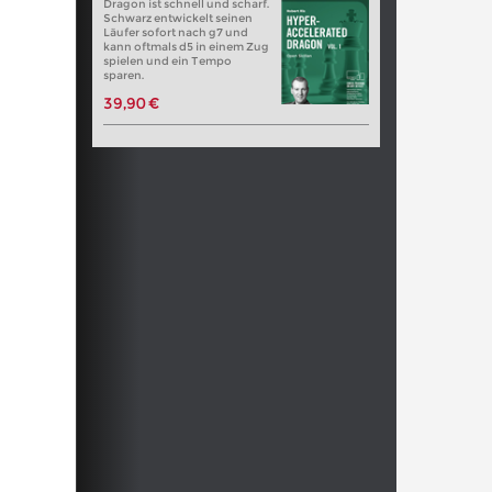
Dragon ist schnell und scharf.
Schwarz entwickelt seinen
Läufer sofort nach g7 und
kann oftmals d5 in einem Zug
spielen und ein Tempo
sparen.
39,90 €