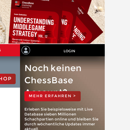
S
LOGIN
Noch keinen
ChessBase
HOP
Account?
MEHR ERFAHREN >
Erleben Sie beispielsweise mit Live
Database sieben Millionen
Schachpartien online und bleiben Sie
durch wöchentliche Updates immer
aktuell.