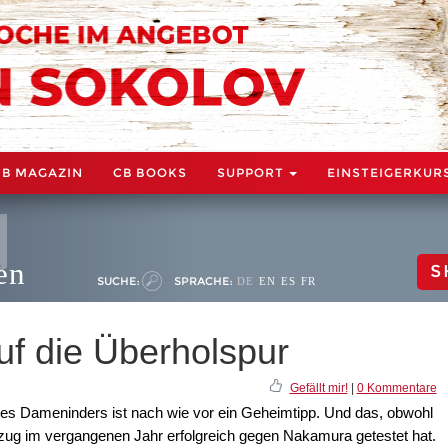
CB MAGAZIN
CB BOOKS
SUPPORT
EINSTEIGERKUR
en
S
SUCHE:
SPRACHE:
DE
EN
ES
FR
uf die Überholspur
Gefällt mir!
|
0 Kommentare
 des Dameninders ist nach wie vor ein Geheimtipp. Und das, obwohl
zug im vergangenen Jahr erfolgreich gegen Nakamura getestet hat.