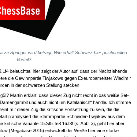
rze Springer wird befragt. Wie erhält Schwarz hier positionellen
Vorteil?
.Lf4 beleuchtet, hier zeigt der Autor auf, dass der Nachziehende
ndere die Gewinnpartie Tiwjakows gegen Exeuropameister Wladimir
urcen in der schwarzen Stellung stecken
g5!? Martin erklärt, dass dieser Zug nicht recht in das weiße Set-
in Damengambit und auch nicht um Katalanisch“ handle. Ich stimme
nt mir dieser Zug die kritische Fortsetzung zu sein, die die
. Martin analysiert die Stammpartie Schneider-Tiwjakow aus dem
kritische Variante 15.Sf5 Te8 16.f3! (s. Abb. 3), geht hier aber
tow (Megabase 2015) entwickelt der Weiße hier eine starke