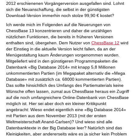
2012 erschienenen Vorgängerversion ausgefallen sind. Lohnt
sich die Neuanschaffung, die selbst in der günstigsten
Download-Version immerhin noch stolze 99,90 € kostet?
Ich werde mich im Folgenden auf die Neuerungen von
ChessBase 13 konzentrieren und daher die unzähligen
nützlichen Funktionen, die bereits in früheren Versionen
enthalten sind, übergehen. Dem Nutzer von
ChessBase 12
wird
der Einstieg in die aktuelle Version leicht fallen, da an der
Menügestaltung kaum Änderungen vorgenommen wurden.
Mitgeliefert wird in den günstigeren Programmpaketen die
Datenbank «Big Database 2014» mit knapp 5,8 Millionen
unkommentierten Partien (im Megapaket alternativ die «Mega
Database» mit zusätzlich ca. 68000 kommentierten Partien).
Das sollte hinsichtlich des Umfangs des Partiematerials keine
Wünsche offen lassen, zumal aus ChessBase heraus ein Zugriff
auf die noch umfangreichere Online-Datenbank von ChessBase
möglich ist. Hier sei aber doch ein kleiner Kritikpunkt
angebracht: Wieso endet eigentlich eine «Big Database 2014»
mit Partien aus dem November 2013 (mit der ersten
Weltmeisterschaft Anand-Carlsen)? Und wieso sind alle
Datenbanktexte in der Big Database leer? Natürlich sind das
Kleinigkeiten, aber andererseits wäre es ja sicher kein Problem