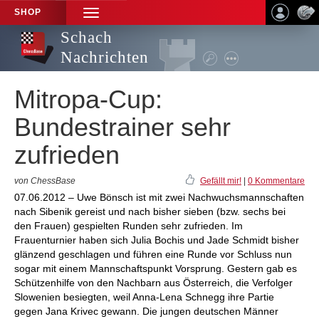
SHOP
TOGGLE
NAVIGATION
Schach
Nachrichten
Mitropa-Cup:
Bundestrainer sehr
zufrieden
von ChessBase
Gefällt mir!
|
0 Kommentare
07.06.2012 – Uwe Bönsch ist mit zwei Nachwuchsmannschaften
nach Sibenik gereist und nach bisher sieben (bzw. sechs bei
den Frauen) gespielten Runden sehr zufrieden. Im
Frauenturnier haben sich Julia Bochis und Jade Schmidt bisher
glänzend geschlagen und führen eine Runde vor Schluss nun
sogar mit einem Mannschaftspunkt Vorsprung. Gestern gab es
Schützenhilfe von den Nachbarn aus Österreich, die Verfolger
Slowenien besiegten, weil Anna-Lena Schnegg ihre Partie
gegen Jana Krivec gewann. Die jungen deutschen Männer