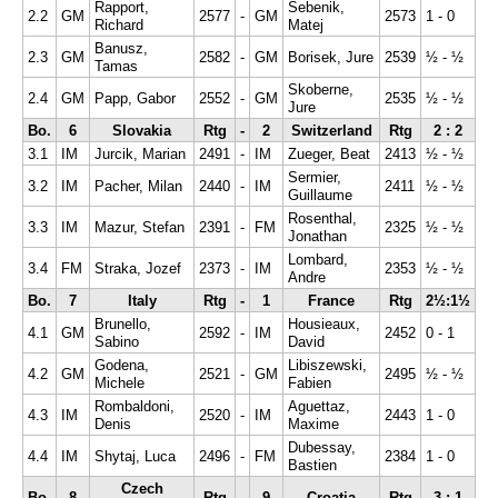
Rapport,
Sebenik,
2.2
GM
2577
-
GM
2573
1 - 0
Richard
Matej
Banusz,
2.3
GM
2582
-
GM
Borisek, Jure
2539
½ - ½
Tamas
Skoberne,
2.4
GM
Papp, Gabor
2552
-
GM
2535
½ - ½
Jure
Bo.
6
Slovakia
Rtg
-
2
Switzerland
Rtg
2 : 2
3.1
IM
Jurcik, Marian
2491
-
IM
Zueger, Beat
2413
½ - ½
Sermier,
3.2
IM
Pacher, Milan
2440
-
IM
2411
½ - ½
Guillaume
Rosenthal,
3.3
IM
Mazur, Stefan
2391
-
FM
2325
½ - ½
Jonathan
Lombard,
3.4
FM
Straka, Jozef
2373
-
IM
2353
½ - ½
Andre
Bo.
7
Italy
Rtg
-
1
France
Rtg
2½:1½
Brunello,
Housieaux,
4.1
GM
2592
-
IM
2452
0 - 1
Sabino
David
Godena,
Libiszewski,
4.2
GM
2521
-
GM
2495
½ - ½
Michele
Fabien
Rombaldoni,
Aguettaz,
4.3
IM
2520
-
IM
2443
1 - 0
Denis
Maxime
Dubessay,
4.4
IM
Shytaj, Luca
2496
-
FM
2384
1 - 0
Bastien
Czech
Bo.
8
Rtg
-
9
Croatia
Rtg
3 : 1