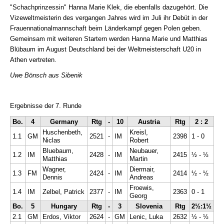
"Schachprinzessin" Hanna Marie Klek, die ebenfalls dazugehört. Die
Vizeweltmeisterin des vergangen Jahres wird im Juli ihr Debüt in der
Frauennationalmannschaft beim Länderkampf gegen Polen geben.
Gemeinsam mit weiteren Startern werden Hanna Marie und Matthias
Blübaum im August Deutschland bei der Weltmeisterschaft U20 in
Athen vertreten.
Uwe Bönsch aus Sibenik
Ergebnisse der 7. Runde
Bo.
4
Germany
Rtg
-
10
Austria
Rtg
2 : 2
Huschenbeth,
Kreisl,
1.1
GM
2521
-
IM
2398
1 - 0
Niclas
Robert
Bluebaum,
Neubauer,
1.2
IM
2428
-
IM
2415
½ - ½
Matthias
Martin
Wagner,
Diermair,
1.3
FM
2424
-
IM
2414
½ - ½
Dennis
Andreas
Froewis,
1.4
IM
Zelbel, Patrick
2377
-
IM
2363
0 - 1
Georg
Bo.
5
Hungary
Rtg
-
3
Slovenia
Rtg
2½:1½
2.1
GM
Erdos, Viktor
2624
-
GM
Lenic, Luka
2632
½ - ½