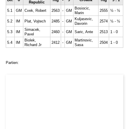
Republic
Bosiocic,
5.1
GM
Cvek, Robert
2563
-
GM
2555
½ - ½
Marin
Kuljasevic,
5.2
IM
Plat, Vojtech
2485
-
GM
2574
½ - ½
Davorin
Simacek,
5.3
IM
2460
-
GM
Saric, Ante
2513
1 - 0
Pavel
Biolek,
Martinovic,
5.4
IM
2412
-
GM
2504
1 - 0
Richard Jr
Sasa
Partien: