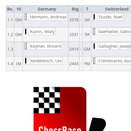
Bo.
10
Germany
Rtg
-
7
Switzerland
Heimann, Andreas
Studer, Noel
1.1
GM
2578
-
IM
Kunin, Vitaly
Gaehwiler, Gabri
1.2
GM
2531
-
IM
Keymer, Vincent
Gallagher, Josep
1.3
2419
-
GM
Yankelevich, Lev
Colmenares, Aur
1.4
IM
2443
-
FM