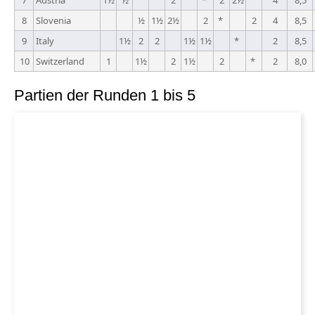
7
Austria
1½
½
2
*
2
2½
4
8,5
8
Slovenia
½
1½
2½
2
*
2
4
8,5
9
Italy
1½
2
2
1½
1½
*
2
8,5
10
Switzerland
1
1½
2
1½
2
*
2
8,0
Partien der Runden 1 bis 5