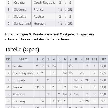
2
Croatia
Czech Republic
2
:
2
3
Slovenia
France
1½
:
2½
4
Slovakia
Austria
2
:
2
5
Switzerland
Hungary
1½
:
2½
In der heutigen 6. Runde wartet mit Gastgeber Ungarn ein
schwerer Brocken auf das deutsche Team.
Tabelle (Open)
Rk.
Team
1
2
3
4
5
6
7
8
9
10
TB1
TB2
1
Croatia
*
2
2
2½
2½
3
8
12,0
2
Czech Republic
2
*
1
3½
3½
2½
7
12,5
3
Hungary
2
*
2
3½
2
2½
7
12,0
4
France
1½
3
*
2
2½
2
6
11,0
5
Slovakia
2
*
2½
2
1½
2
5
10,0
6
Germany
½
2
1½
*
2½
2½
5
9,0