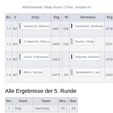
Matchwinner Vitaly Kunin | Foto: rtuopen.lv
Bo.
3
Italy
Rtg
-
10
Germany
Rtg
Valsecchi, Alessio
Heimann, Andreas
1.1
IM
2491
-
GM
2578
Codenotti, Marco
Kunin, Vitaly
1.2
IM
2464
-
GM
2531
Sonis, Francesco
Keymer, Vincent
1.3
IM
2453
-
2419
Altini, Nicola
Yankelevich, Lev
1.4
IM
2419
-
IM
2443
Alle Ergebnisse der 5. Runde
No.
Team
Team
Res.
:
Res.
1
Italy
Germany
1½
:
2½