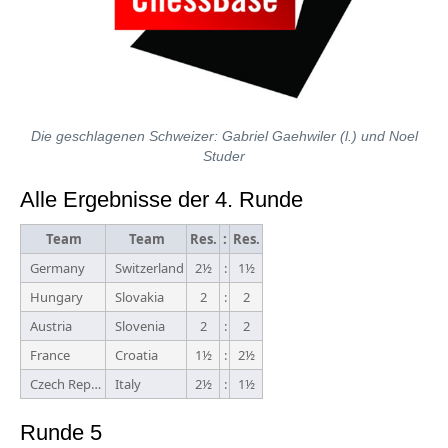
Die geschlagenen Schweizer: Gabriel Gaehwiler (l.) und Noel
Studer
Alle Ergebnisse der 4. Runde
Team
Team
Res.
:
Res.
Germany
Switzerland
2½
:
1½
Hungary
Slovakia
2
:
2
Austria
Slovenia
2
:
2
France
Croatia
1½
:
2½
Czech Republic
Italy
2½
:
1½
Runde 5