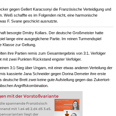
cker gegen Gellert Karacsonyi die Französische Verteidigung und
un. Weiß schaffte es im Folgenden nicht, eine harmonische
 was F. Svane geschickt ausnutzte.
aft besorgte Dmitry Kollars. Der deutsche Großmeister hatte
iel lange eine ausgeglichene Partie. Im reinen Turmendspiel
e Klasse zur Geltung.
en ihre Partien remis zum Gesamtergebnis von 3:1. Verfolger
bt mit zwei Punkten Rückstand engster Verfolger.
inen 3:1-Sieg über Ungarn, mit einer etwas anderen Verteilung der
mis kassierte Jana Schneider gegen Dorina Demeter ihre erste
s deutsche Brett zwei keine gute Aufstellung gegen das Zukertort-
bschen Angriffskombination.
gen mit der Vorstoßvariante
 die spannende Französisch
nend mit 1.e4 e6 2.d4 d5 3.e5.
envarianten liegt der