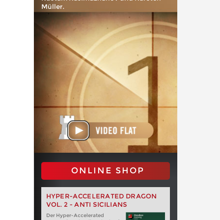
Müller.
ONLINE SHOP
HYPER-ACCELERATED DRAGON
VOL. 2 - ANTI SICILIANS
Der Hyper-Accelerated