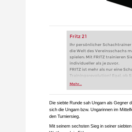
Fritz 21
Ihr persönlicher Schachtrainer -
die Welt des Vereinsschachs m
spielen: Mit FRITZ trainieren Sie
individueller als je zuvor.
FRITZ ist mehr als nur eine Sch
Trainingsrevolution! Egal, ob Si
Vereinsschachs machen oder ber
Mehr...
FRITZ trainieren Sie effizienter,
zuvor.
Die siebte Runde sah Ungarn als Gegner 
sich die Ungarn bzw. Ungarinnen im Mittelf
den Turniersieg.
Mit seinem sechsten Sieg in seiner siebte