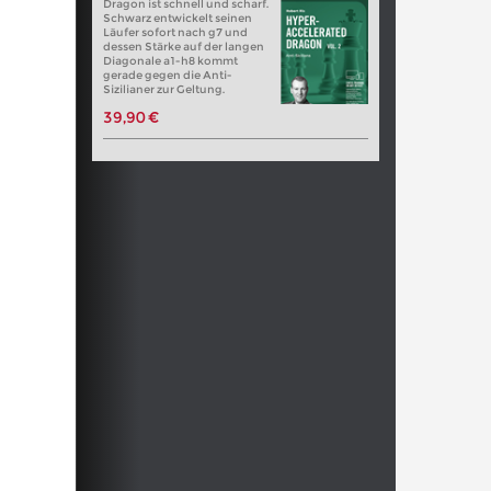
Dragon ist schnell und scharf.
Schwarz entwickelt seinen
Läufer sofort nach g7 und
dessen Stärke auf der langen
Diagonale a1-h8 kommt
gerade gegen die Anti-
Sizilianer zur Geltung.
39,90 €