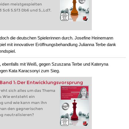
iden meistgespielten
3 Sc6 5.Sf3 Db6 und 5…Ld7.
jedoch die deutschen Spielerinnen durch. Josefine Heinemann
piel mit innovativer Eröffnungsbehandlung Julianna Terbe dank
endspiel.
ie, ebenfalls mit Weiß, gegen Szuszana Terbe und Kateryna
gegen Kata Karacsonyi zum Sieg.
Band 1: Der Entwicklungsvorsprung
reht sich alles um das Thema
 Wie entsteht ein
g und wie kann man ihn
man den gegnerischen
g neutralisieren?