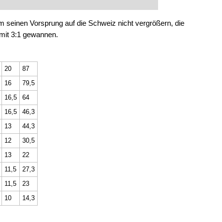
 seinen Vorsprung auf die Schweiz nicht vergrößern, die
 mit 3:1 gewannen.
20
87
16
79,5
16,5
64
16,5
46,3
13
44,3
12
30,5
13
22
11,5
27,3
11,5
23
10
14,3