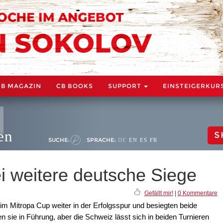
CB MAGAZIN
CB BOOKS
SUPPORT
EINSTEIGERKUR
en
S
SUCHE:
SPRACHE:
DE
EN
ES
FR
i weitere deutsche Siege
Gefällt mir!
|
0 Kommentare
m Mitropa Cup weiter in der Erfolgsspur und besiegten beide
ben sie in Führung, aber die Schweiz lässt sich in beiden Turnieren