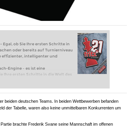
 Egal, ob Sie Ihre ersten Schritte in
achen oder bereits auf Turnierniveau
 effizienter, intelligenter und
ach-Engine – es ist eine
e Ihre ersten Schritte in die Welt des
eits auf Turnierniveau spielen: Mit
 intelligenter und individueller als je
der beiden deutschen Teams. In beiden Wettbewerben befanden
eld der Tabelle, waren also keine unmittelbaren Konkurrenten um
n Partie brachte Frederik Svane seine Mannschaft im offenen