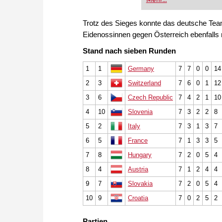
Trotz des Sieges konnte das deutsche Team
Eidenossinnen gegen Österreich ebenfalls
Stand nach sieben Runden
1
1
Germany
7
7
0
0
14
2
3
Switzerland
7
6
0
1
12
3
6
Czech Republic
7
4
2
1
10
4
10
Slovenia
7
3
2
2
8
5
2
Italy
7
3
1
3
7
6
5
France
7
1
3
3
5
7
8
Hungary
7
2
0
5
4
8
4
Austria
7
1
2
4
4
9
7
Slovakia
7
2
0
5
4
10
9
Croatia
7
0
2
5
2
Partien