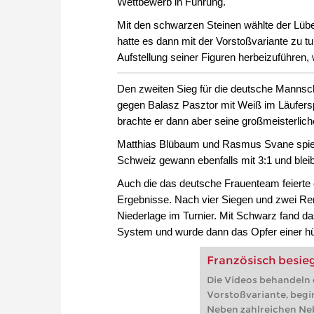
Wettbewerb in Führung.
Mit den schwarzen Steinen wählte der Lübe
hatte es dann mit der Vorstoßvariante zu t
Aufstellung seiner Figuren herbeizuführen,
Den zweiten Sieg für die deutsche Mannsch
gegen Balasz Pasztor mit Weiß im Läufersp
brachte er dann aber seine großmeisterlich
Matthias Blübaum und Rasmus Svane spielt
Schweiz gewann ebenfalls mit 3:1 und blei
Auch die das deutsche Frauenteam feierte e
Ergebnisse. Nach vier Siegen und zwei Re
Niederlage im Turnier. Mit Schwarz fand da
System und wurde dann das Opfer einer hü
Französisch besie
Die Videos behandeln
Vorstoßvariante, begin
Neben zahlreichen Neb